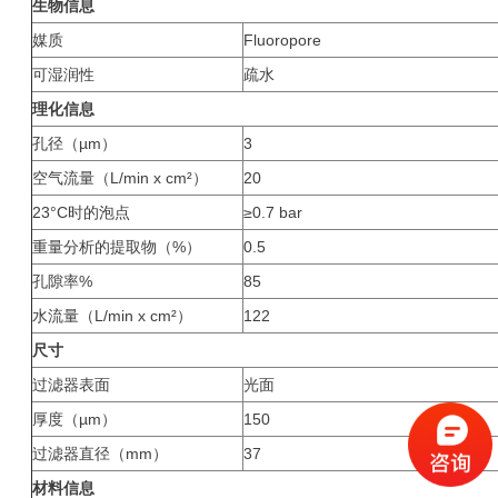
生物信息
媒质
Fluoropore
可湿润性
疏水
理化信息
孔径（µm）
3
空气流量（L/min x cm²）
20
23°C时的泡点
≥0.7 bar
重量分析的提取物（%）
0.5
孔隙率%
85
水流量（L/min x cm²）
122
尺寸
过滤器表面
光面
厚度（µm）
150
过滤器直径（mm）
37
材料信息