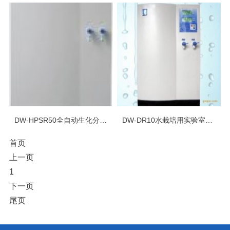
DW-HPSR50全自动生化分析仪*用超纯水系统（10－15 MΩ）
DW-DR10水栽培用实验室RO去离子纯水仪（1-5μs）
首页
上一页
1
下一页
尾页