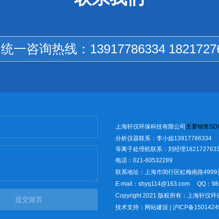
国统一咨询热线：
13917786334 1821727
上海轩仪环保科技有限公司
主
要销售
SD
I
分析仪器联系：李小姐13917786334
等离子处理机联系：刘经理1821727633
电话：021-60532289
联系地址：上海市闵行区虹梅南路4999
E-mail：shyq114@163.com
QQ：98
Copyright 2021 版权所有：上海轩
提交留言
技术支持：
网站建设
|
沪ICP备1501424