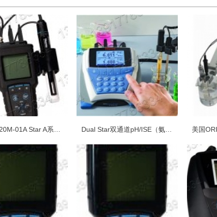
ORION 520M-01A Star A系列pH/ISE离子/电导率/溶解氧便携式多参
Dual Star双通道pH/ISE（氨氮、钠、氟、氯等多种离子）台式测量