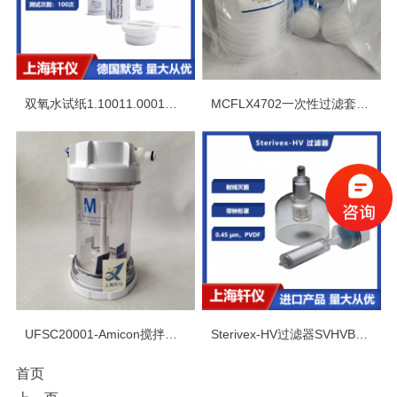
双氧水试纸1.10011.0001德国默克MERCK过氧化氢快速检测试纸条
MCFLX4702一次性过滤套件试用装 MILLICUP-FLEX耐溶剂47mm
UFSC20001-Amicon搅拌式超滤杯200ml-Millipore大体积超滤装置
Sterivex-HV过滤器SVHVB1010 美国密理博Millipore射线0.45um*PVDF
首页