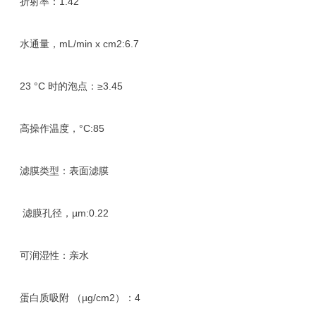
折射率：1.42
水通量，mL/min x cm2:6.7
23 °C 时的泡点：≥3.45
高操作温度，°C:85
滤膜类型：表面滤膜
滤膜孔径，µm:0.22
可润湿性：亲水
蛋白质吸附 （µg/cm2）：4