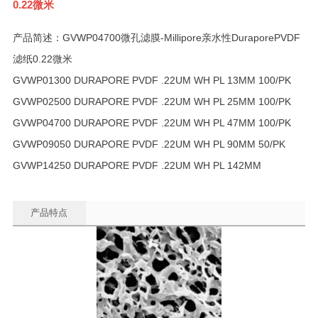
0.22微米
产品简述：GVWP04700微孔滤膜-Millipore亲水性DuraporePVDF
滤纸0.22微米
GVWP01300 DURAPORE PVDF .22UM WH PL 13MM 100/PK
GVWP02500 DURAPORE PVDF .22UM WH PL 25MM 100/PK
GVWP04700 DURAPORE PVDF .22UM WH PL 47MM 100/PK
GVWP09050 DURAPORE PVDF .22UM WH PL 90MM 50/PK
GVWP14250 DURAPORE PVDF .22UM WH PL 142MM
产品特点