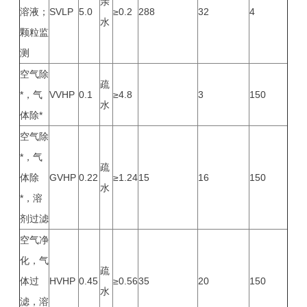
亲
溶液；
SVLP
5.0
≥0.2
288
32
4
水
颗粒监
测
空气除
疏
*，气
VVHP
0.1
≥4.8
3
150
水
体除*
空气除
*，气
疏
体除
GVHP
0.22
≥1.24
15
16
150
水
*，溶
剂过滤
空气净
化，气
疏
体过
HVHP
0.45
≥0.56
35
20
150
水
滤，溶