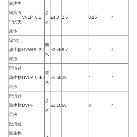
减少生
物溶液
亲
VVLP
0.1
≥4.8
2.5
0.15
4
中的支
水
原体
除*过
亲
滤生物
GVWP
0.22
≥3.45
6.7
2
4
水
溶液
澄清过
亲
滤生物
HVLP
0.45
≥1.55
29
4
4
水
溶液
澄清过
亲
滤生物
DVPP
≥1.10
69
9
4
水
溶液
澄清过
滤生物