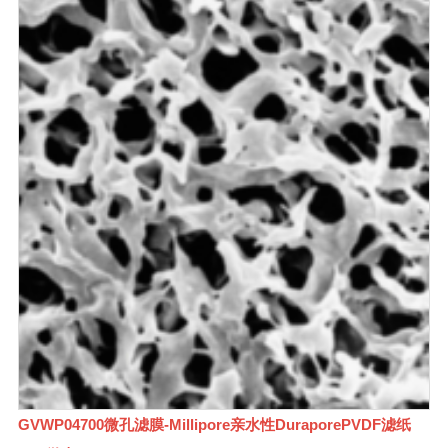
GVWP04700微孔滤膜-Millipore亲水性DuraporePVDF滤纸