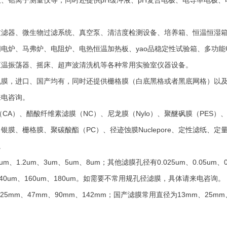
、铅离子测量仪等，同时还提供pH缓冲液、pH复合电极、电导率电极
过滤器、微生物过滤系统、真空泵、清洁度检测设备、培养箱、恒温恒湿
电炉、马弗炉、电阻炉、电热恒温加热板、yao品稳定性试验箱、多功
恒温振荡器、摇床、超声波清洗机等各种常用实验室仪器设备。
机膜，进口、国产均有，同时还提供栅格膜（白底黑格或者黑底网格）以
来电咨询。
A）、醋酸纤维素滤膜（NC）、尼龙膜（Nylo）、聚醚砜膜（PES）、
栅格膜、聚碳酸酯（PC）、径迹蚀膜Nuclepore、定性滤纸、定量滤纸、A
。
um、1.2um、3um、5um、8um；其他滤膜孔径有0.025um、0.05um、0.
um、140um、160um、180um。如需要不常用规孔径滤膜，具体请来电咨询。
m、47mm、90mm、142mm；国产滤膜常用直径为13mm、25mm、35