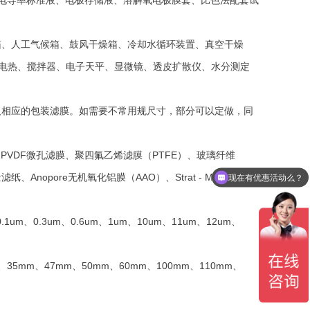
、电导率标准液、电极存储液、溶解氧电极膜套、比色法配套试
箱、人工气候箱、鼓风干燥箱、冷却水循环装置、真空干燥
能电热、搅拌器、电子天平、显微镜、透皮扩散仪、水分测定
及相应的包装滤膜。如需要不常用规尺寸，部分可以定做，同
PVDF微孔滤膜、聚四氟乙烯滤膜（PTFE）、玻璃纤维
现在有优惠活动么？
nopore无机氧化铝膜（AAO）、Strat - M
可以介绍下你们的产品么？
1um、0.3um、0.6um、1um、10um、11um、12um、
mm、47mm、50mm、60mm、100mm、110mm、