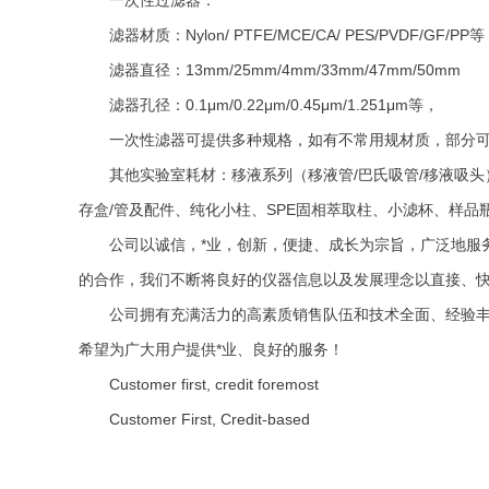
一次性过滤器：
滤器材质：Nylon/ PTFE/MCE/CA/ PES/PVDF/GF/PP等
滤器直径：13mm/25mm/4mm/33mm/47mm/50mm
滤器孔径：0.1μm/0.22μm/0.45μm/1.251μm等，
一次性滤器可提供多种规格，如有不常用规材质，部分
其他实验室耗材：移液系列（移液管/巴氏吸管/移液吸
存盒/管及配件、纯化小柱、SPE固相萃取柱、小滤杯、样品
公司以诚信，*业，创新，便捷、成长为宗旨，广泛地服
的合作，我们不断将良好的仪器信息以及发展理念以直接、
公司拥有充满活力的高素质销售队伍和技术全面、经验丰
希望为广大用户提供*业、良好的服务！
Customer first, credit foremost
Customer First, Credit-based