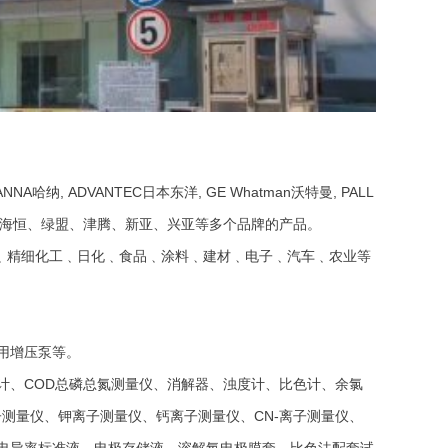
,HANNA哈纳, ADVANTEC日本东洋, GE Whatman沃特曼, PALL
吉大小天鹅、海恒、绿盟、津腾、新亚、兴亚等多个品牌的产品。
﹑精细化工﹑日化﹑食品﹑涂料﹑建材﹑电子﹑汽车﹑农业等
仪*用增压泵等。
度计、COD总磷总氮测量仪、消解器、浊度计、比色计、余氯
测量仪、钾离子测量仪、钙离子测量仪、CN-离子测量仪、