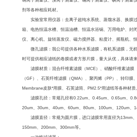
铜离子测量仪、溴离子测量仪、镉离子测量仪、碘离子测量仪
剂等各种相应耗材。
实验室常用仪器：去离子超纯水系统、蒸馏水器、换膜
箱、电热恒温水槽、恒温油槽、恒温水浴锅、万用电炉、封闭
仪、离心机、旋转蒸发仪、磁力搅拌器、粘度计、摇瓶机、
微孔滤膜：我公司提供各种水系滤膜，有机系滤膜，无
时可提供相应滤纸的卷膜或者方形片膜，量大从优，具体请
滤膜材质：混合纤维素滤膜（MCE）、硝酸纤维素滤膜（C
（GF）、石英纤维滤膜（QMA）、聚丙烯（PP）、转印膜、银膜、
Membrane皮肤*用膜、石英滤筒、PM2.5*用滤纸等各种材质
滤膜孔径：常规孔径有0.22um、0.45um、0.65um、0.8
20um、30um、40um、60um、80um、100um、120
滤膜直径：常规为圆片膜，进口滤膜常用直径为13mm、25m
150mm、200mm、300mm等。