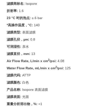
滤膜商标名:
Isopore
折射率:
1.6
23 °C
时的泡点:
≥.6 bar
*高操作温度，°C:
140
滤膜类型:
表面滤膜
滤膜孔径，µm:
0.8
可润湿性:
亲水
滤膜直径，mm:
13
2
Air Flow Rate, L/min x cm
/psi:
4.08
2
Water Flow Rate, mL/min x cm
/psi:
125
滤膜代码:
ATTP
滤膜颜色:
白色
产品名称:
Isopore 表面滤膜
滤膜表面:
光面
重量分析溶出物，%:
<1