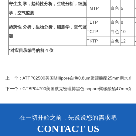
寄生虫
学，趋药性分析，生物分析，细胞
TMTP
白色
5
学，空气监测
TETP
白色
8
趋药性
分析，生物分析，细胞学，空气监
TCTP
白色
10
测
TKTP
白色
12
*
对应目录编号的前
4
位
上一个：
ATTP02500美国Millipore白色0.8um聚碳酸酯25mm亲水
下一个：
GTBP04700美国默克密理博黑色Isopore聚碳酸酯47mm亲水
在一切开始之前，先说说您的需求吧
CONTACT US