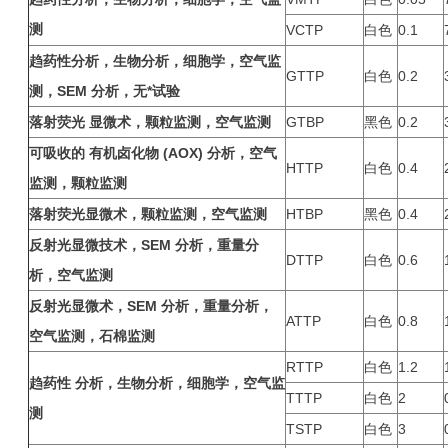
测
VCTP
白色
0.1
趋药性分析，生物分析，细胞学，空气监
GTTP
白色
0.2
测，
SEM
分析，无*试验
落射荧光
显微术，颗粒监测，空气监测
GTBP
黑色
0.2
可吸收的
有机卤化物
(AOX)
分析，空气
HTTP
白色
0.4
监测，颗粒监测
落射荧光显微术，颗粒监测，空气监测
HTBP
黑色
0.4
反射光显微技术，
SEM
分析，重量分
DTTP
白色
0.6
析，空气监测
反射光显微术，
SEM
分析，重量分析，
ATTP
白色
0.8
空气监测，石棉监测
RTTP
白色
1.2
趋药性
分析，生物分析，细胞学，空气监
TTTP
白色
2
测
TSTP
白色
3