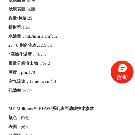
滤膜颜色
:
白色
滤膜表面
:
光面
数量
/
包装
:25
折射率
:
1.51
2
水通量，
mL/min x cm
:
32
23 °C
时的泡点
:
≥2.5 bar
*高操作温度，
°C:
75
重量分析溶出物，
%:
2
厚度，
µm:
170
2
空气流速，
L/min x cm
:
3
孔隙率
%:
77
MF-Millipore™
PHWP
系列
表面滤膜技术参数
颜色：
白色
表面：
光面