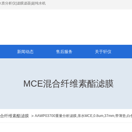
水质分析仪|滤膜滤器|超纯水机
新闻动态
售后服务
关于轩仪
MCE混合纤维素酯滤膜
混合纤维素酯滤膜
>
AAWP03700重量分析滤膜,亲水MCE,0.8um,37mm,带薄垫,白