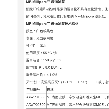
MF-Millipore
™
表面滤膜
醋酸纤维素和硝酸纤维素的混合物不具有生物活性，使 MF-Mi
的润湿剂，其水溶出物比标准的 MF-Millipore 滤膜低。
MF-Millipore
™
表面滤膜技术指标
颜色：白色或黑色
表面：光面或网格
可湿性：亲水
使用温度：55 °C *大
蛋白结合：150 µg/cm2
细*内毒 素：8.0 EU/mL
重量溶出物：< 1.0%
灭*方法：高温高压灭*（121 °C， 1 bar）、EO 或 γ 
产品编号
描述
AAWP01300
MF表面滤膜，亲水混合纤维素酯MCE，白
AAWP02500
MF表面滤膜，亲水混合纤维素酯MCE，白