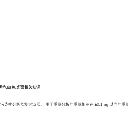
薄垫
,
白色
,
光面
相关知识
 滤膜，用于 37mm 污染物分析监测过滤器。 用于重量分析的重量相差在 ±0.1m