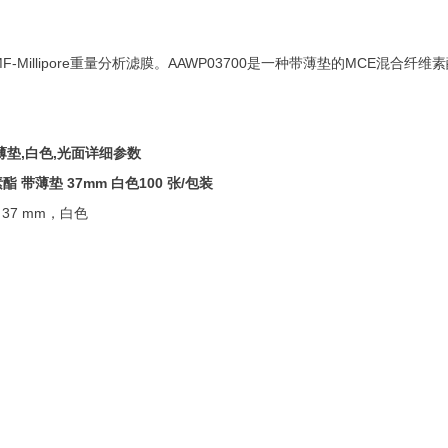
F-Millipore重量分析滤膜。
AAWP03700
是一种带薄垫的MCE混合纤维
薄垫
,
白色
,
光面
详细参数
素酯
带薄垫
37mm
白色
100
张
/
包装
37 mm，白色