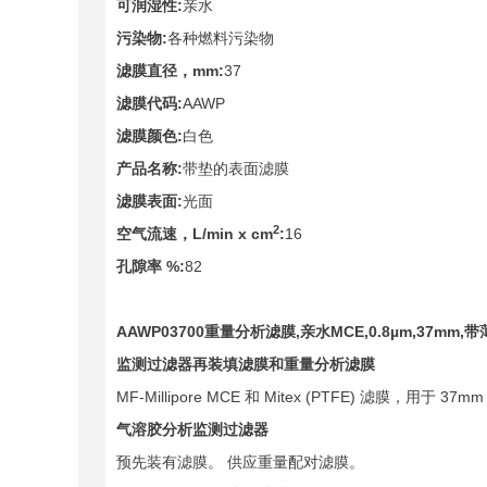
可润湿性
:
亲水
污染物
:
各种燃料污染物
滤膜直径，
mm:
37
滤膜代码
:
AAWP
滤膜颜色
:
白色
产品名称
:
带垫的表面滤膜
滤膜表面
:
光面
2
空气流速，
L/min x cm
:
16
孔隙率
%:
82
AAWP03700
重量分析滤膜
,
亲水
MCE,0.8µm,37mm,
带
监测过滤器再装填滤膜和重量分析滤膜
MF-Millipore MCE 和 Mitex (PTFE)
气溶胶分析监测过滤器
预先装有滤膜。 供应重量配对滤膜。