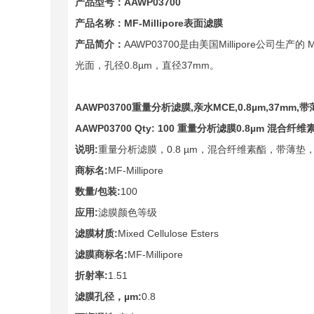
产品型号：
AAWP03700
产品名称：
MF-Millipore
表面滤膜
产品简介：
AAWP03700
是由美国Millipore公司生产的 M
光面，孔径0.8µm，直径37mm。
AAWP03700
重量分析滤膜
,
亲水
MCE,0.8µm,37mm,
带
AAWP03700 Qty: 100
重量分析滤膜
0.8µm
混合纤维
说明
:
重量分析滤膜，0.8 µm，混合纤维素酯，带薄垫，
商标名
:
MF-Millipore
数量
/
包装
:
100
应用
:
滤膜颜色等级
滤膜材质
:
Mixed Cellulose Esters
滤膜商标名
:
MF-Millipore
折射率
:
1.51
滤膜孔径，
µm:
0.8