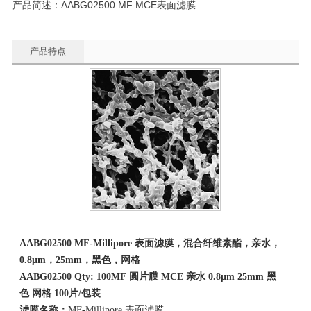
产品简述：AABG02500 MF MCE表面滤膜
产品特点
AABG02500 MF-Millipore
表面滤膜，混合纤维素酯，亲水，
0.8µm
，
25
mm
，黑色，网格
AABG0
25
00 Qty: 100MF
圆片膜
MCE
亲水
0.8µm
25
mm
黑
色
网格
100
片
/
包装
滤膜名称：
MF-Millipore 表面滤膜