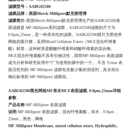
滤膜型号：
AABG0
25
00
滤膜品牌：美国
Merck-Millipore
默克密理博
滤膜简介
:
美国Merck-Millipore默克密理博生产的AABG02500表
面滤膜是 MF-Millipore系列滤膜，AABG02500滤膜的尺寸为
0.8µm,25mm，是一种亲水性的滤膜。AABG02500膜片为黑色带
网格的圆片膜，采用Mixed Cellulose Esters（MCE混合纤维素
酯）材质，这种材质是醋酸纤维素和硝酸纤维素的混合物。
MCE混合纤维素酯不具有生物活性，因而MF-Millipore 表面滤膜
成为分析和研究应用中*广为使用的膜中的一个。 不含 Triton 表
面活性剂的 MF-Millipore 滤膜包含极少量的润湿剂，其水溶出
物比标准的 MF-Millipore 滤膜低。
AABG0
25
00
黑色网格
MF
亲水
MCE
表面滤膜
, 0.8µm,
25
mm
详细
参数
产品名称
:
MF-Millipore 表面滤膜
说明
:
MF-Millipore 表面滤膜，混合纤维素酯，亲水，0.8µm，
25mm，黑色，网格
MF-Millipore Membrane, mixed cellulose esters, Hydrophilic,