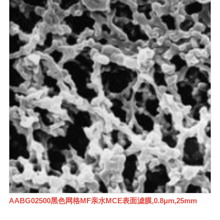
AABG02500黑色网格MF亲水MCE表面滤膜,0.8μm,25mm