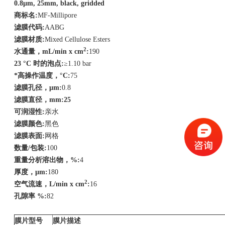
0.8µm,
25
mm, black, gridded
商标名
:
MF-Millipore
滤膜代码
:
AABG
滤膜材质
:
Mixed Cellulose Esters
2
水通量，
mL/min x cm
:
190
23 °C
时的泡点
:
≥1.10 bar
*高操作温度，
°C:
75
滤膜孔径，
µm:
0.8
滤膜直径，
mm:25
可润湿性
:
亲水
滤膜颜色
:
黑色
滤膜表面
:
网格
数量
/
包装
:
100
重量分析溶出物，
%:
4
厚度，
µm:
180
2
空气流速，
L/min x cm
:
16
孔隙率
%:
82
膜片型号
膜片描述