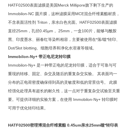
HATF02500表面滤膜是美国Merck Millipore旗下剩下生产的
Immobilon-NC 圆片膜，这种滤膜采用MCE混合纤维素酯材质，
不含表面活性剂 Triton，亲水白色光面。HATF02500表面滤膜
直径25mm，孔径0.45µm， 25mm，一盒100片，能够与酰胺
黑、印度墨水、丽春红等染料相容，主要被使用在*落/噬*转印、
Dot/Slot blotting、细胞培养和净化水溶液等领域。
Immobilon-Ny+
带正电尼龙转印膜
Immobilon-Ny+ 是一种带正电的尼龙转印膜，适合于可靠与可
重现的转移、固定、杂交及随后的重复杂交实验。 其表面均一
分布的正电荷密度确保得到高的灵敏度和低的背景信号。 此膜
经强化处理具有超长的耐久性，这一点对于重复杂交试验至关重
要。可提供详细的实验方案，在使用 Immobilon-Ny+ 转印膜时
可用于优化转印结果。
HATF02500
密理博
混合纤维素酯 0.45um亲水
25mm
噬*转印
表