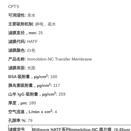
CPTS
可润湿性:
亲水
主要吸附机制:
静电，疏水
滤膜直径，mm:
25
滤膜代码:
HATF
滤膜颜色:
白色
产品名称:
Immobilon-NC Transfer Membrane
滤膜表面:
光面
2
BSA
吸附量，µg/cm
:
160
2
胰岛素吸附量，µg/cm
:
117
2
山羊 IgG 吸附量，µg/cm
:
259
厚度，µm:
180
2
空气流速，L/min x cm
:
4
孔隙率 %:
79
滤膜货号
Millipore HATF
系列Immobilon-NC 圆片膜（0.4