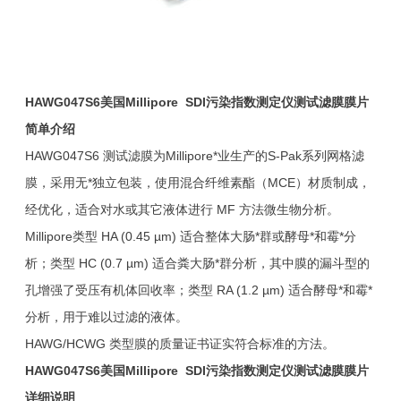
HAWG047S6
美国Millipore SDI
污染指数测定仪测试滤膜膜片
简单介绍
HAWG047S6 测试滤膜为Millipore*业生产的S-Pak系列网格滤
膜，采用无*独立包装，使用混合纤维素酯（MCE）材质制成，
经优化，适合对水或其它液体进行 MF 方法微生物分析。
Millipore类型 HA (0.45 µm) 适合整体大肠*群或酵母*和霉*分
析；类型 HC (0.7 µm) 适合粪大肠*群分析，其中膜的漏斗型的
孔增强了受压有机体回收率；类型 RA (1.2 µm) 适合酵母*和霉*
分析，用于难以过滤的液体。
HAWG/HCWG 类型膜的质量证书证实符合标准的方法。
HAWG047S6
美国Millipore SDI
污染指数测定仪测试滤膜膜片
详细说明