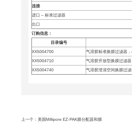
连接
进口 – 标准过滤器
出口
订购信息：
目录编号
XX5004700
气溶胶标准换膜过滤器，
XX5004710
气溶胶开放型换膜过滤器
XX5004740
气溶胶澄清空间换膜过滤
上一个：
美国Millipore EZ-PAK膜分配器和膜