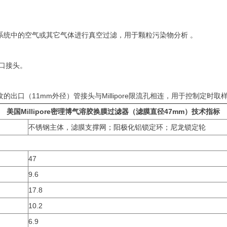
系统中的空气或其它气体进行真空过滤，用于颗粒污染物分析 。
出口接头。
出口（11mm外径）管接头与Millipore限流孔相连，用于控制定时取
美国Millipore密理博气溶胶换膜过滤器（滤膜直径47mm）
技术指标
不锈钢主体，滤膜支撑网；阳极化铝锁定环；尼龙锁定轮
47
9.6
17.8
10.2
6.9