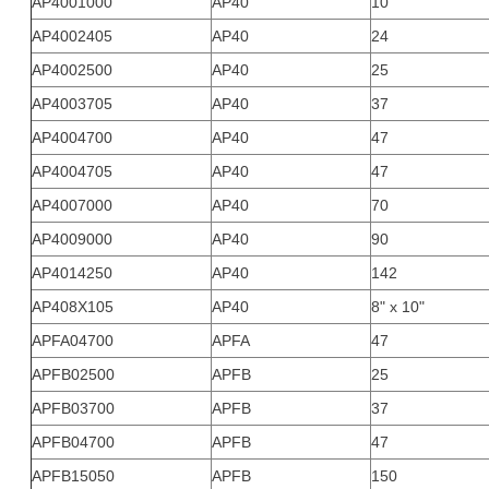
AP4001000
AP40
10
AP4002405
AP40
24
AP4002500
AP40
25
AP4003705
AP40
37
AP4004700
AP40
47
AP4004705
AP40
47
AP4007000
AP40
70
AP4009000
AP40
90
AP4014250
AP40
142
AP408X105
AP40
8" x 10"
APFA04700
APFA
47
APFB02500
APFB
25
APFB03700
APFB
37
APFB04700
APFB
47
APFB15050
APFB
150