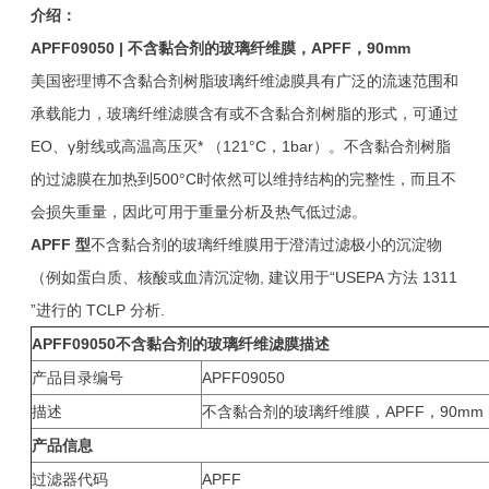
介绍：
APFF09050 |
不含黏合剂的玻璃纤维膜，APFF，90mm
美国密理博不含黏合剂树脂玻璃纤维滤膜具有广泛的流速范围和
承载能力，玻璃纤维滤膜含有或不含黏合剂树脂的形式，可通过
EO、γ射线或高温高压灭* （121°C，1bar）。不含黏合剂树脂
的过滤膜在加热到500°C时依然可以维持结构的完整性，而且不
会损失重量，因此可用于重量分析及热气低过滤。
APFF
型
不含黏合剂的玻璃纤维膜用于澄清过滤极小的沉淀物
（例如蛋白质、核酸或血清沉淀物, 建议用于“USEPA 方法 1311
”进行的 TCLP 分析.
APFF09050
不含黏合剂的玻璃纤维滤膜描述
产品目录编号
APFF09050
描述
不含黏合剂的玻璃纤维膜，APFF，90mm
产品信息
过滤器代码
APFF