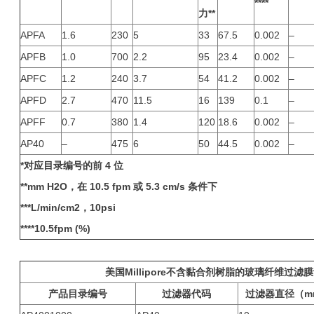
****
力**
APFA
1.6
230
5
33
67.5
0.002
–
APFB
1.0
700
2.2
95
23.4
0.002
–
APFC
1.2
240
3.7
54
41.2
0.002
–
APFD
2.7
470
11.5
16
139
0.1
–
APFF
0.7
380
1.4
120
18.6
0.002
–
AP40
–
475
6
50
44.5
0.002
–
*
对应目录编号的前 4 位
**mm H2O，在 10.5 fpm 或 5.3 cm/s 条件下
***L/min/cm2，10psi
****10.5fpm (%)
美国Millipore不含黏合剂树脂的玻璃纤维过滤
产品目录编号
过滤器代码
过滤器直径（m