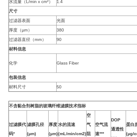
水流量（L/min x cm²）
1.4
尺寸
过滤器表面
光面
厚度（µm）
380
过滤器直径（mm）
90
材料信息
化学
Glass Fiber
包装信息
材料尺寸
50
不含黏合剂树脂的玻璃纤维滤膜技术指标
空
DOP
过滤膜代
滤膜孔径
厚度
水的流速
气
空气流
蛋白
通透性
码*
(µm)
(µm)
(mL/min/cm2)
阻
速***
(µg/