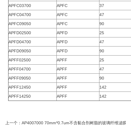
APFC03700
APFC
37
APFC04700
APFC
47
APFC09050
APFC
90
APFD02500
APFD
25
APFD04700
APFD
47
APFD09050
APFD
90
APFF02500
APFF
25
APFF04700
APFF
47
APFF09050
APFF
90
APFF12450
APFF
142
APFF14250
APFF
142
上一个：
AP4007000 70mm*0.7um不含黏合剂树脂的玻璃纤维滤膜