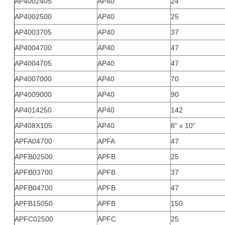
AP4002405
AP40
24
AP4002500
AP40
25
AP4003705
AP40
37
AP4004700
AP40
47
AP4004705
AP40
47
AP4007000
AP40
70
AP4009000
AP40
90
AP4014250
AP40
142
AP408X105
AP40
8" x 10"
APFA04700
APFA
47
APFB02500
APFB
25
APFB03700
APFB
37
APFB04700
APFB
47
APFB15050
APFB
150
APFC02500
APFC
25