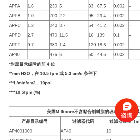
APFA
1.6
230
5
33
67.5
0.002
–
APFB
1.0
700
2.2
95
23.4
0.002
–
APFC
1.2
240
3.7
54
41.2
0.002
–
APFD
2.7
470
11.5
16
139
0.1
–
APFF
0.7
380
1.4
120
18.6
0.002
–
AP40
–
475
6
50
44.5
0.002
–
*
对应目录编号的前 4 位
**mm H2O，在 10.5 fpm 或 5.3 cm/s 条件下
***L/min/cm2，10psi
****10.5fpm (%)
美国Millipore不含黏合剂树脂的玻璃纤维过滤
产品目录编号
过滤器代码
过滤器直径（m
AP4001000
AP40
10