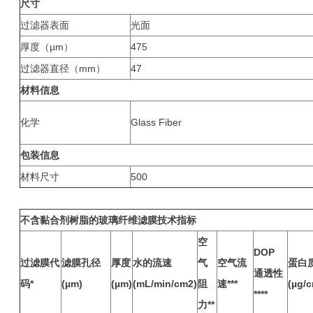
尺寸
过滤器表面
光面
厚度（µm）
475
过滤器直径（mm）
47
材料信息
化学
Glass Fiber
包装信息
材料尺寸
500
不含黏合剂树脂的玻璃纤维滤膜技术指标
空
DOP
过滤膜代
滤膜孔径
厚度
水的流速
气
空气流
蛋白
通透性
码*
(µm)
(µm)
(mL/min/cm2)
阻
速***
(µg/
****
力**