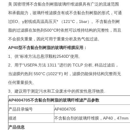
美 国密理博不含黏合剂树脂玻璃纤维滤膜具有广泛的流速范围
和承载能力，玻璃纤维滤膜含有或不含黏合剂树脂的形式，可通
过EO、γ射线或高温高压灭* （121°C，1bar）。不含黏合剂树
脂的过滤膜在加热到500°C时依然可以维持结构的完整性，而且
不会损失重量，因此可用于重量分析及热气低过滤。
AP40
型不含黏合剂树脂的玻璃纤维膜应用：
1、供“标准方法总悬浮颗粒2540D”使用,
2、用于“USEPA 方法 1311 ”进行的 TCLP 分析, 样品过滤后，
当滤膜灼热到 550°C (1022°F) 时，滤膜仍能保持结构完整而无
任何重量损失,
3、建议用于测定污水和工业废水中的挥发性悬浮物质.
AP4004705
不含黏合剂树脂的玻璃纤维滤产品参数
产品目录编号
AP4004705
描述
不含黏合剂的玻璃纤维膜，AP40，47mm
产品信息