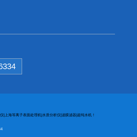
6334
仪
|
上海等离子
表面处
理机
|
水质
分析
仪
|
滤膜
滤器
|
超纯水机
！
4