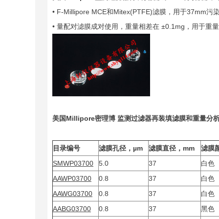
• F-Millipore MCE和Mitex(PTFE)滤膜，用于3
• 量配对滤膜成对使用，重量相差在 ±0.1mg，用
美国Millipore密理博 监测过滤器再装填滤膜和重量
目录编号
滤膜孔径，µm
滤膜直径，mm
滤膜
SMWP03700
5.0
37
白色
AAWP03700
0.8
37
白色
AAWG03700
0.8
37
白色
AABG03700
0.8
37
黑色