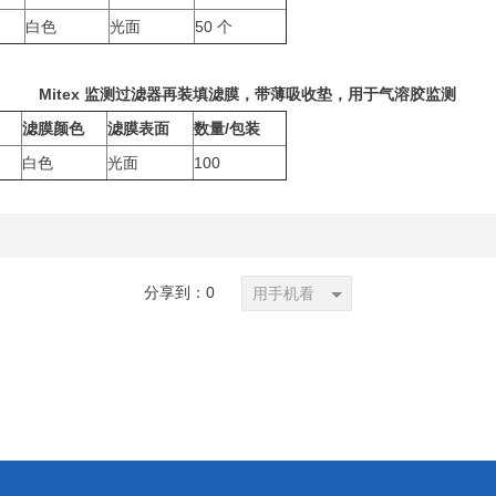
白色
光面
50 个
Mitex
监测过滤器再装填滤膜，带薄吸收垫，用于气溶胶监测
滤膜颜色
滤膜表面
数量/包装
白色
光面
100
分享到：
0
用手机看