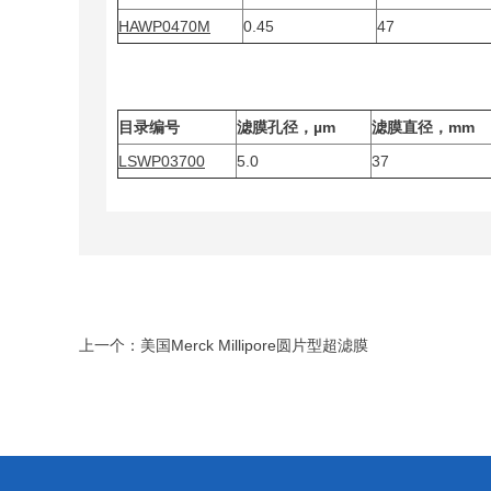
HAWP0470M
0.45
47
目录编号
滤膜孔径，µm
滤膜直径，mm
LSWP03700
5.0
37
上一个：
美国Merck Millipore圆片型超滤膜