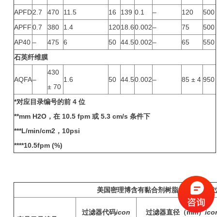
APFD
2.7
470
11.5
16
139
0.1
–
120
500
APFF
0.7
380
1.4
120
18.6
0.002
–
75
500
AP40
–
475
6
50
44.5
0.002
–
65
550
石英纤维膜
430
AQFA
–
1.6
50
44.5
0.002
–
85 ± 4
950
± 70
*
对应目录编号的前 4 位
**mm H2O，在 10.5 fpm 或 5.3 cm/s 条件下
***L/min/cm2，10psi
****10.5fpm (%)
美国密理博
含有黏合剂树脂的玻璃纤维
过滤器代码
icon
过滤器直径（mm）
ico