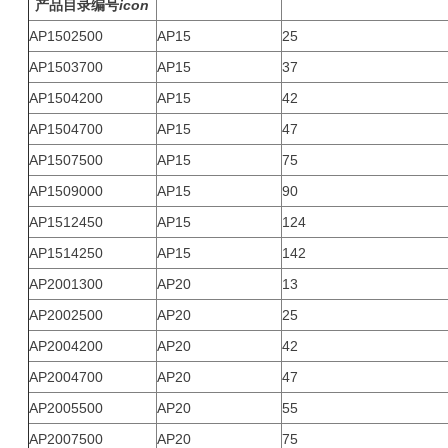
产品目录编号
icon
AP1502500
AP15
25
AP1503700
AP15
37
AP1504200
AP15
42
AP1504700
AP15
47
AP1507500
AP15
75
AP1509000
AP15
90
AP1512450
AP15
124
AP1514250
AP15
142
AP2001300
AP20
13
AP2002500
AP20
25
AP2004200
AP20
42
AP2004700
AP20
47
AP2005500
AP20
55
AP2007500
AP20
75