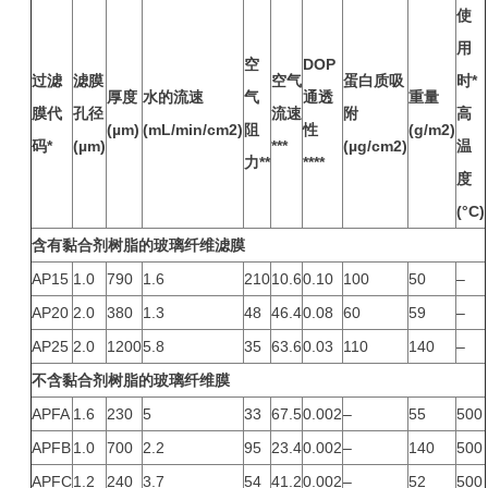
使
用
空
DOP
过滤
滤膜
空气
蛋白质吸
时*
厚度
水的流速
气
通透
重量
膜代
孔径
流速
附
高
(µm)
(mL/min/cm2)
阻
性
(g/m2)
码*
(µm)
***
(µg/cm2)
温
力**
****
度
(°C)
含有黏合剂树脂的玻璃纤维滤膜
AP15
1.0
790
1.6
210
10.6
0.10
100
50
–
AP20
2.0
380
1.3
48
46.4
0.08
60
59
–
AP25
2.0
1200
5.8
35
63.6
0.03
110
140
–
不含黏合剂树脂的玻璃纤维膜
APFA
1.6
230
5
33
67.5
0.002
–
55
500
APFB
1.0
700
2.2
95
23.4
0.002
–
140
500
APFC
1.2
240
3.7
54
41.2
0.002
–
52
500