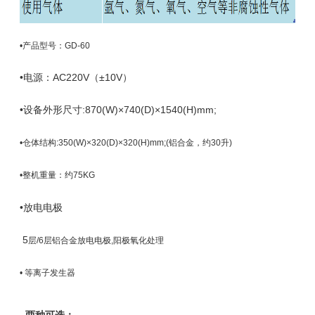
•产品型号：
GD-60
•电源：
AC220V
（±
10V
）
•设备外形尺寸
:870(W)
×
740(D)
×
1540(H)mm;
•仓体结构
:350(W)
×
320(D)
×
320(H)mm;(
铝
合金，约
30
升
)
•整机重量：约
75KG
•放电电极
5
层/6层铝合金放电电极
,
阳极氧化处理
•
等离子发生器