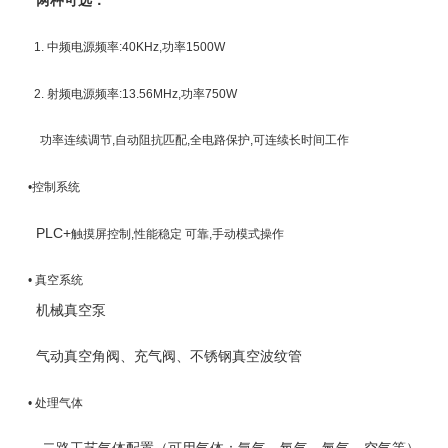
两种可选：
1. 中频电源频率
:40KHz,
功率
1500W
2.
射频电源
频率
:
13.56MHz,
功率
750W
功率连续调节
,
自动阻抗匹配
,
全电路保护
,
可连续长时间工作
•控制系统
PLC+
触摸屏控制
,
性能稳定
可靠
,
手动模式操作
•
真空系统
机械真空泵
气动真空角阀、充气阀、不锈钢真空波纹管
•
处理气体