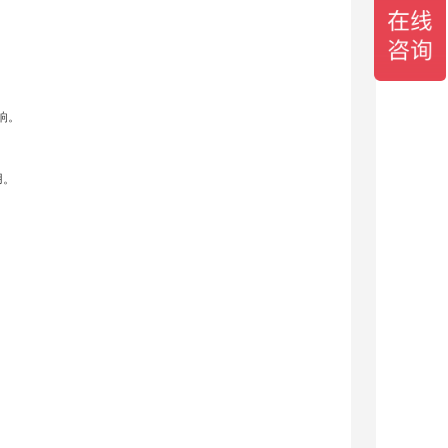
响。
用。