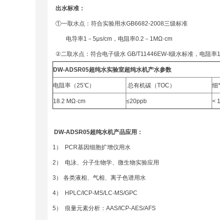
出水标准：
①一取水点：符合实验用水GB6682-2008三级标准
电导率1－5μs/cm，电阻率0.2－1MΩ·cm
②二取水点：符合电子级水 GB/T11446EW-I级水标准，电阻率18.
DW-ADSR05超纯水实验室超纯水机产水参数
电阻率（25℃）
总有机碳（TOC）
细
18.2 MΩ·cm
≤20ppb
< 
DW-ADSR05
超纯水机
产品应用：
1） PCR基因细胞扩增仪用水
2） 电泳、分子生物学、微生物实验应用
3） 各类液相、气相、离子色谱用水
4） HPLC/ICP-MS/LC-MS/GPC
5） 痕量元素分析：AAS/ICP-AES/AFS