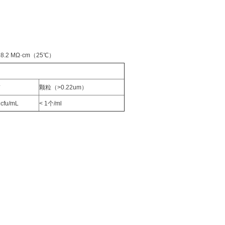
2 MΩ·cm（25℃）
*
颗粒（>0.22um）
1cfu/mL
< 1个/ml