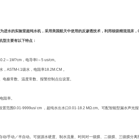
为进水的实验室超纯水机，采用美国航天中使用的反渗透技术，利用核级精混混床，0.2
机型主要有以下特点：
2～1M?cm，电导率l～5 us/cm。
ASTM-l.1级水，电阻率18.2M.CM 。
度、电极常数、温度常数、报警控制点位设置。
电阻率。
.01-9999us/ cm ，超纯水出水口0.01-18.2 MΩ.cm。可配智能型漏
自动/手动／半自动。可据源水硬度、制水流量、时间对一级
膜
、二级
膜
、三级膜分离