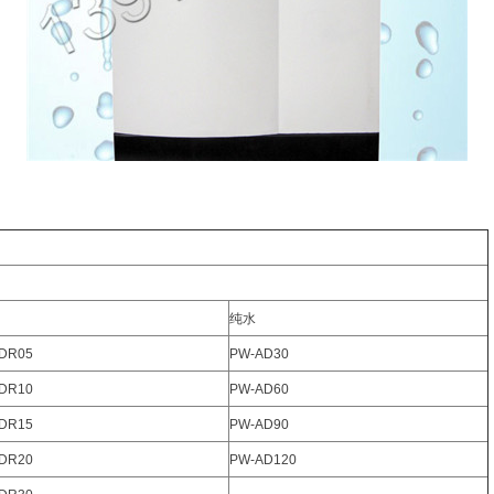
纯水
DR05
PW-AD30
DR10
PW-AD60
DR15
PW-AD90
DR20
PW-AD120