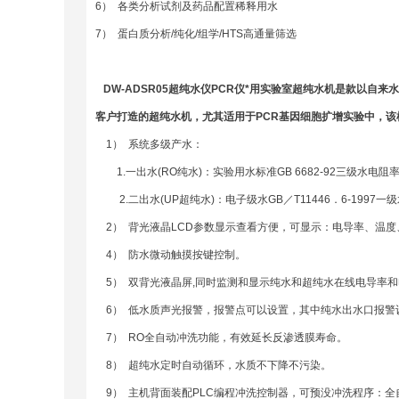
6） 各类分析试剂及药品配置稀释用水
7） 蛋白质分析/纯化/组学/HTS高通量筛选
DW-ADSR05
超纯水仪
PCR
仪*用实验室超纯水机
是款以自来水
客户打造的超纯水机，尤其适用于
PCR
基因细胞扩增实验中
，该
1） 系统多级产水：
1.一出水(RO纯水)：实验用水标准GB 6682-92三级水电阻率0.
2.二出水(UP超纯水)：电子级水GB／T11446．6-1997一级水，
2） 背光液晶LCD参数显示查看方便，可显示：电导率、温
4） 防水微动触摸按键控制。
5） 双背光液晶屏,同时监测和显示纯水和超纯水在线电导率和
6） 低水质声光报警，报警点可以设置，其中纯水出水口报警设置范围0
7） RO全自动冲洗功能，有效延长反渗透膜寿命。
8） 超纯水定时自动循环，水质不下降不污染。
9） 主机背面装配PLC编程冲洗控制器，可预没冲洗程序：全