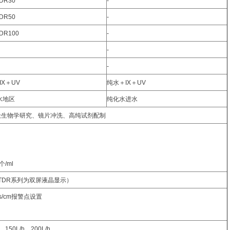
DR30
-
DR50
-
DR100
-
-
-
IX＋UV
纯水＋IX＋UV
水地区
纯化水进水
、一般生物学研究、镜片冲洗、高纯试剂配制
个/ml
STDR系列为双屏液晶显示）
s/cm报警点设置
、150L/h、200L/h