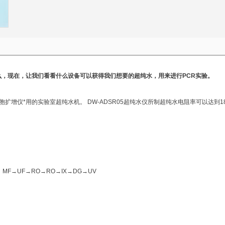
么
，现在，让我们看看什么设备可以获得我们想要的超纯水，用来进行PCR实验。
扩增仪*用的实验室超纯水机。 DW-ADSR05超纯水仪所制超纯水电阻率可以达到18.2 
：MF→UF→RO→RO→IX→DG→UV