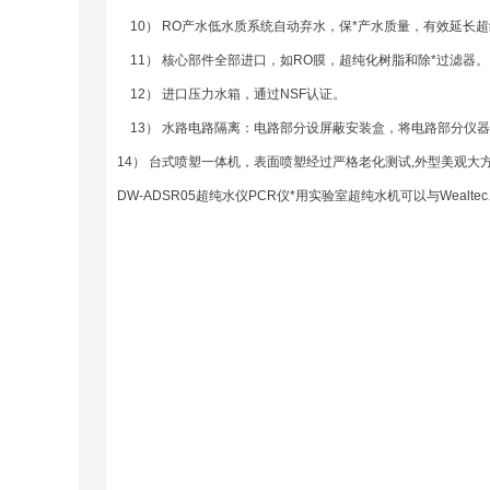
10） RO产水低水质系统自动弃水，保*产水质量，有效延长超
11） 核心部件全部进口，如RO膜，超纯化树脂和除*过滤器。
12） 进口压力水箱，通过NSF认证。
13） 水路电路隔离：电路部分设屏蔽安装盒，将电路部分仪
14） 台式喷塑一体机，表面喷塑经过严格老化测试,外型美观大
DW-ADSR05超纯水仪PCR仪*用实验室超纯水机可以与Weal