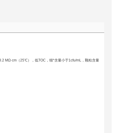
MΩ·cm（25℃），低TOC，细*含量小于1cfu/mL，颗粒含量