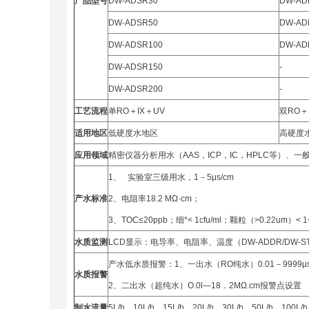
产品型号
DW-ADSR30
DW-AD
DW-ADSR50
DW-AD
DW-ADSR100
DW-AD
DW-ADSR150
-
DW-ADSR200
-
工艺流程
单RO＋IX＋UV
双RO＋
适用地区
低硬度水地区
高硬度
应用领域
精密仪器分析用水（AAS，ICP，IC，HPLC等）
1、 实验室三级用水，1－5μs/cm
产水标准
2、电阻率18.2 MΩ·cm；
3、TOC≤20ppb；细*< 1cfu/ml；颗粒（>0.22um）< 1
水质监测
LCD显示：电导率、电阻率、温度（DW-ADDR/DW-
产水低水质报警：1、一出水（RO纯水）0.01－9999μ
水质报警
2、二出水（超纯水）O.0l—18．2MΩ.cm报警点设置
制水流量
5L/h、10L/h、15L/h、20L/h、30L/h、50L/h、100L/h