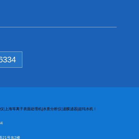
6334
仪
|
上海等离子
表面处
理机
|
水质
分析
仪
|
滤膜
滤器
|
超纯水机
！
4
弄21号东2楼