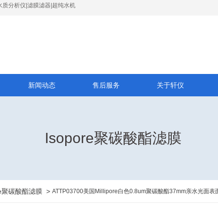
水质分析仪|滤膜滤器|超纯水机
新闻动态
售后服务
关于轩仪
Isopore聚碳酸酯滤膜
ore聚碳酸酯滤膜
>
ATTP03700美国Millipore白色0.8um聚碳酸酯37mm亲水光面