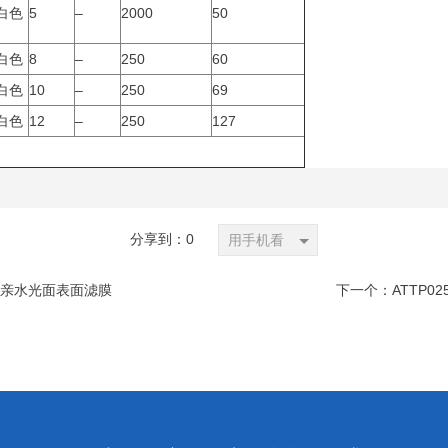
白色
5
–
2000
50
白色
8
–
250
60
白色
10
–
250
69
白色
12
–
250
127
分享到：
0
用手机看
47mm亲水光面表面滤膜
下一个：
ATTP0