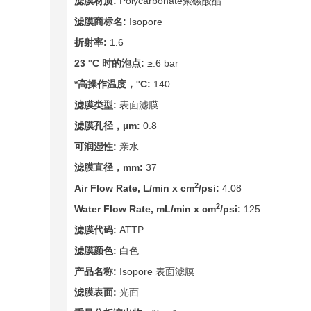
滤膜材质:
Polycarbonate聚碳酸酯
滤膜商标名:
Isopore
折射率:
1.6
23 °C
时的泡点:
≥.6 bar
*高操作温度，°C:
140
滤膜类型:
表面滤膜
滤膜孔径，µm:
0.8
可润湿性:
亲水
滤膜直径，mm:
37
2
Air Flow Rate, L/min x cm
/psi:
4.08
2
Water Flow Rate, mL/min x cm
/psi:
125
滤膜代码:
ATTP
滤膜颜色:
白色
产品名称:
Isopore 表面滤膜
滤膜表面:
光面