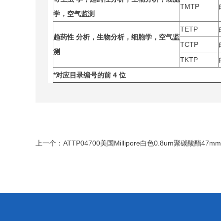
TMTP
学，空气监测
TETP
趋药性
分析，生物分析，细胞学，空气监
TCTP
测
TKTP
*
对应目录编号的前
4
位
上一个：
ATTP04700美国Millipore白色0.8um聚碳酸酯