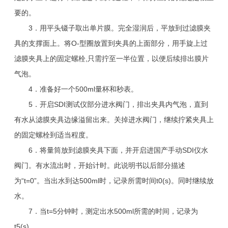
要的。
3．用平头镊子取出单片膜。完全湿润后，平放到过滤膜夹
具的支撑面上。将O-型圈放置到夹具的上面部分，用手旋上过
滤膜夹具上的固定螺栓,只需拧至一半位置，以便后续排出膜片
气泡。
4．准备好一个500ml量杯和秒表。
5．开启SDI测试仪部分进水阀门，排出夹具内气泡，直到
有水从滤膜夹具边缘溢留出来。关掉进水阀门，继续拧紧夹具上
的固定螺栓到适当程度。
6．将量筒放到滤膜夹具下面，并开启进国产手动SDI仪水
阀门。有水流出时，开始计时。此说明书以后部分描述
为“t=0”。当出水到达500ml时，记录所需时间t0(s)。同时继续放
水。
7．当t=5分钟时，测定出水500ml所需的时间，记录为
t5(s)。