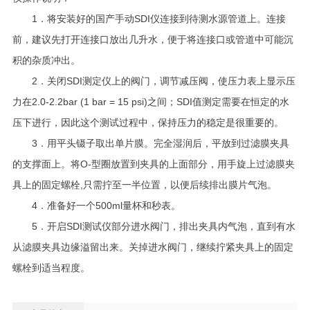
1．将安装好的国产手动SDI仪连接到待测水源管道上。连接
前，建议先打开连接口放出几升水，便于将连接口或管道中可能沉
积的杂质冲出。
2．关闭SDI测定仪上的阀门，调节减压阀，使压力表上显示压
力在2.0-2.2bar (1 bar = 15 psi)之间；SDI值测定需要在恒定的水
压下进行，因此这个测试过程中，保持压力的稳定是很重要的。
3．用平头镊子取出单片膜。完全湿润后，平放到过滤膜夹具
的支撑面上。将O-型圈放置到夹具的上面部分，用手旋上过滤膜夹
具上的固定螺栓,只需拧至一半位置，以便后续排出膜片气泡。
4．准备好一个500ml量杯和秒表。
5．开启SDI测试仪部分进水阀门，排出夹具内气泡，直到有水
从滤膜夹具边缘溢留出来。关掉进水阀门，继续拧紧夹具上的固定
螺栓到适当程度。