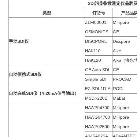
SDI
污染指数测定仪品牌
类型
订货号
产品品
ZLFI00001
Millipore
OSMONICS
GE
手动SDI仪
DISCPORE
Discpore
HAK110
Aike
HAK120
Aike（海水
GE Auto SDI
GE
自动便携式SDI仪
Simple SDI
PROCAM
EZ-SDI-1D-A
RODI
自动在线SDI仪（4-20mA信号输出）
MSDI-2201
Mabat
HAWP04700
Millipore
HAWG04700
Millipore
HAWP02500
Millipore
A045A025A
ADVANTEC