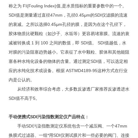
称之为 FI(Fouling Index)值,是水质指标的重要参数中的一个。
SDI值是测量通过直径47mm，孔径0.45μm的SDI仪滤膜的流速
的衰减。之所以选择0.45μm孔径的膜，是因为在这个孔径下，
胶体物质比硬颗粒（如沙子、水垢等）更容易堵塞膜。流速的衰
减被转换成 1 到 100 之间的数值，即 SDI值。 SDI值越低，水
对膜的污染阻塞趋势越小。它表征了水中颗粒、胶体和其他能阻
塞各种水纯化设备的物体的含量。通过测定SDI值，可以选定相
应的水纯化技术或设备。根据 ASTMD4189-95这种方式在行业
内是公认的。
从经济和效率综合考虑，大多数反渗透厂家推荐反渗透进水
SDI值不高于5。
手动便携式
SDI
污染指数测定仪产品特点：
手动SDI污染指数测定仪系统包含一个减压阀、一个47mm
换膜式过滤器、一组*用SDI仪测试膜片和一些必要的阀门、连接