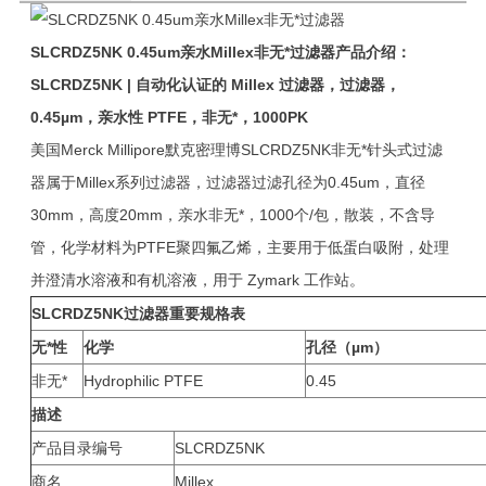
SLCRDZ5NK
0.45um
亲水Millex非无*过滤器
产品介绍：
SLCRDZ5NK |
自动化认证的 Millex 过滤器，过滤器，
0.45µm，亲水性 PTFE，非无*
，1000PK
美国Merck Millipore默克密理博SLCRDZ5NK非无*针头式过滤
器属于Millex系列过滤器，过滤器过滤孔径为0.45um，直径
30mm，高度20mm，亲水非无*，1000个/包，散装，不含导
管，化学材料为PTFE聚四氟乙烯，主要用于低蛋白吸附，处理
并澄清水溶液和有机溶液，用于 Zymark 工作站。
SLCRDZ5NK
过滤器
重要规格表
无*性
化学
孔径（µm）
非无*
Hydrophilic PTFE
0.45
描述
产品目录编号
SLCRDZ5NK
商名
Millex