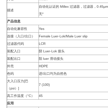
自动化认证的 Millex 过滤器，过滤器，0.45µ
描述
无*
产品信息
自动化兼容性
Yes
连接（入口/出口）
Female Luer-Lok/Male Luer slip
过滤器代码
LCR
装配入口
阴 Luer-Lok 接头
装配出口
阳 luer 滑动接头
外壳
HDPE
色码
进/出口均为自然色
大入口压力[巴
7 (100)
（psi）]
高工作温度（°C）
45
应用