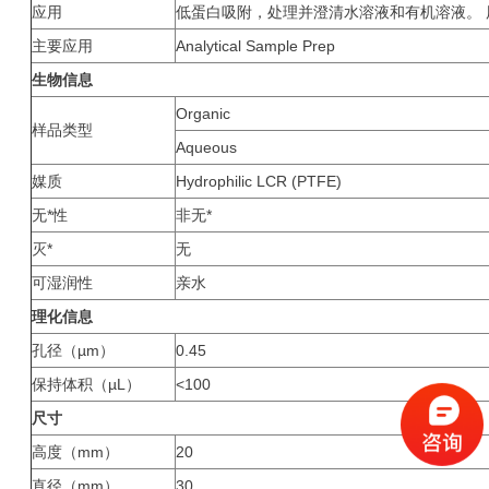
应用
低蛋白吸附，处理并澄清水溶液和有机溶液。 用于
主要应用
Analytical Sample Prep
生物信息
Organic
样品类型
Aqueous
媒质
Hydrophilic LCR (PTFE)
无*性
非无*
灭*
无
可湿润性
亲水
理化信息
孔径（µm）
0.45
保持体积（µL）
<100
尺寸
高度（mm）
20
直径（mm）
30