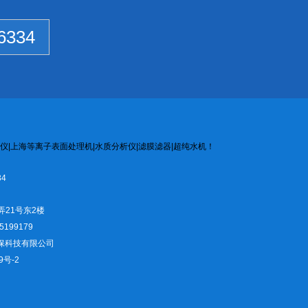
6334
仪
|
上海等离子
表面处
理机
|
水质
分析
仪
|
滤膜
滤器
|
超纯水机
！
4
弄21号东2楼
5199179
仪环保科技有限公司
9号-2