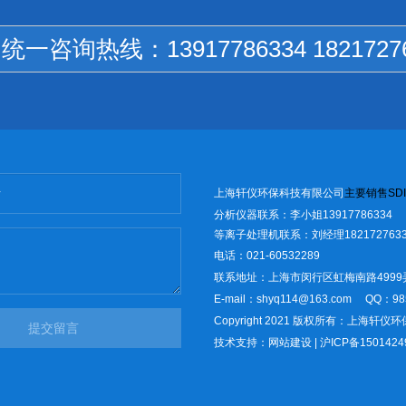
国统一咨询热线：
13917786334 1821727
上海轩仪环保科技有限公司
主
要销售
SD
I
分析仪器联系：李小姐13917786334
等离子处理机联系：刘经理1821727633
电话：021-60532289
联系地址：上海市闵行区虹梅南路4999
E-mail：shyq114@163.com
QQ：98
Copyright 2021 版权所有：上海轩
提交留言
技术支持：
网站建设
|
沪ICP备1501424