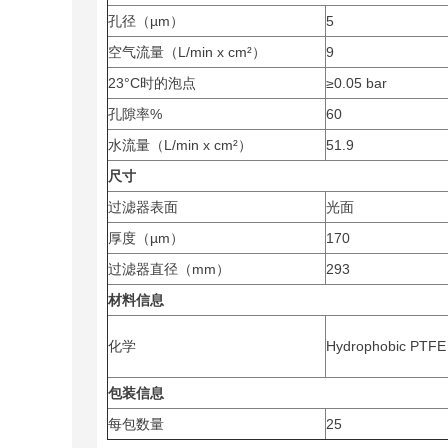
孔径（µm）
5
空气流量（L/min x cm²）
9
23°C时的泡点
≥0.05 bar
孔隙率%
60
水流量（L/min x cm²）
51.9
尺寸
过滤器表面
光面
厚度（µm）
170
过滤器直径（mm）
293
材料信息
化学
Hydrophobic PTFE
包装信息
每包数量
25