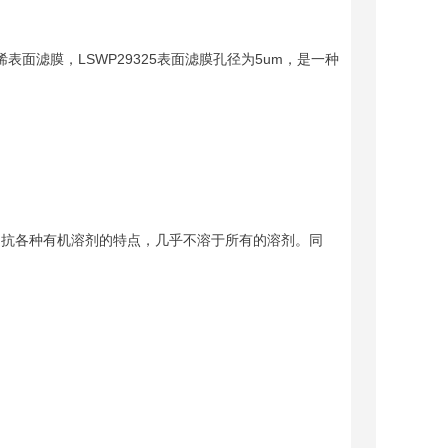
氟乙烯表面滤膜，LSWP29325表面滤膜孔径为5um，是一种
、抗各种有机溶剂的特点，几乎不溶于所有的溶剂。同