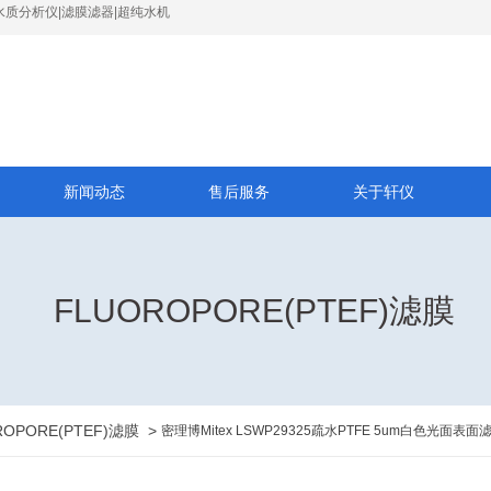
水质分析仪|滤膜滤器|超纯水机
新闻动态
售后服务
关于轩仪
FLUOROPORE(PTEF)滤膜
ROPORE(PTEF)滤膜
>
密理博Mitex LSWP29325疏水PTFE 5um白色光面表面