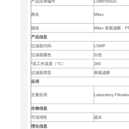
产品目录编号
LSWP29325
商名
Mitex
描述
Mitex 表面滤膜，
产品信息
过滤器代码
LSWP
过滤器颜色
白色
*高工作温度（°C）
260
过滤器类型
表面滤膜
应用
主要应用
Laboratory Filtratio
生物信息
可湿润性
疏水
理化信息