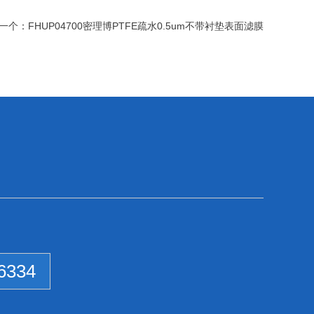
一个：
FHUP04700密理博PTFE疏水0.5um不带衬垫表面滤膜
6334