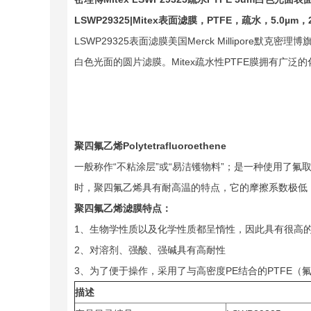
LSWP29325|Mitex
表面滤膜，PTFE，疏水，5.0µm
LSWP29325表面滤膜美国Merck Millipore
白色光面的圆片滤膜。Mitex疏水性PTFE膜拥有广
聚四氟乙烯Polytetrafluoroethene
一般称作“不粘涂层”或“易洁镬物料”；是一种使用了
时，聚四氟乙烯具有耐高温的特点，它的摩擦系数极低
聚四氟乙烯滤膜特点：
1、生物学性质以及化学性质都呈惰性，因此具有很高的
2、对溶剂、强酸、强碱具有高耐性
3、为了便于操作，采用了与高密度PE结合的PTFE（
描述