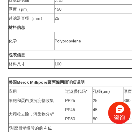
过滤器表面
光面
厚度（µm）
450
过滤器直径（mm）
25
材料信息
化学
Polypropylene
包装信息
材料尺寸
100
美国
Merck Millipore
聚丙烯网膜
详细说明
应用
过滤膜代码*
孔径(µm)
厚度(
细胞和蛋白质沉淀物收集
PP25
25
360
PP45
45
430
大颗粒去除，污染物分析
PP80
80
450
*对应目录编号的前 4 位