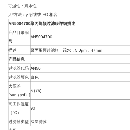
可湿性：疏水性
灭*方法：γ 射线或 EO 相容
AN5004700
聚丙烯预过滤膜详细
描述
产品目录编
AN5004700
号
描述
聚丙烯预过滤膜，疏水，5.0µm，47mm
产品信息
过滤器代码
AN50
过滤器颜色
白色
大压差
5 (75)
[bar（psi）]
高工作温度
90
（°C）
过滤器类型
深层滤膜