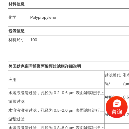
材料信息
化学
Polypropylene
包装信息
材料尺寸
100
美国默克密理博
聚丙烯预过滤膜
详细说明
过滤膜代
孔
应用
码*
(µ
水溶液澄清过滤，孔径为 0.2–0.6 µm 表面滤膜进行上
AN06
0.6
游预过滤
水溶液澄清过滤，孔径为 0.5–2.0 µm 表面滤膜进行上
AN12
1.2
游预过滤
水溶液澄清过滤，孔径为 0.8–8.0 µm 表面滤膜进行上