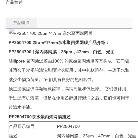
产品简述：
产品特点
PP2504700 25um*47mm
亲水聚丙烯网膜
产品介绍：
PP2504700 |
聚丙烯网膜，25µm，47mm，白色，光面
Millipore 聚丙烯滤膜由100% 的原始聚丙烯培养基构成，它们极
其适合于常规的清洗和预过滤应用，其中包括溶剂、去离子水和
减少生物负荷量。 它们具有良好的热相容性。
预过滤膜提供高颗粒截留率，高纳污量和低压降。 它们设计用
于过滤有机溶液，但是在使用乙醇进行湿润之后，它们也可用于
过滤水溶液。
PP2504700
亲水聚丙烯网膜
描述
产品目录编号
PP2504700
描述
聚丙烯网膜，25µm，47mm，白色，光面