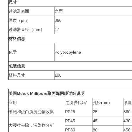
尺寸
过滤器表面
光面
厚度（µm）
360
过滤器直径（mm）
47
材料信息
化学
Polypropylene
包装信息
材料尺寸
100
美国
Merck Millipore
聚丙烯网膜
详细说明
应用
过滤膜代码*
孔径(µm)
厚度(
细胞和蛋白质沉淀物收集
PP25
25
360
PP45
45
430
大颗粒去除，污染物分析
PP80
80
450