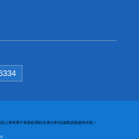
6334
仪
|
上海等离子
表面处
理机
|
水质
分析
仪
|
滤膜
滤器
|
超纯水机
！
4