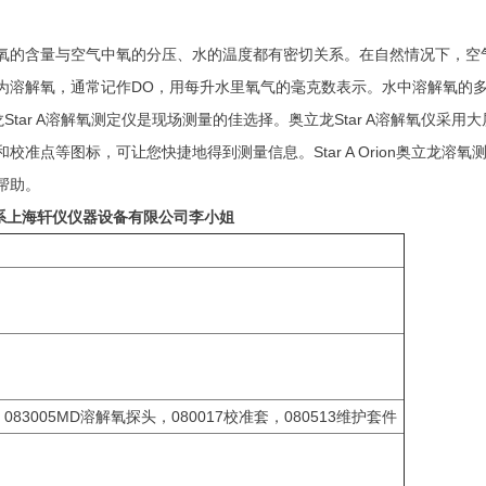
氧的含量与空气中氧的分压、水的温度都有密切关系。在自然情况下，空
为溶解氧，通常记作DO，用每升水里氧气的毫克数表示。水中溶解氧的
奥立龙Star A溶解氧测定仪是现场测量的佳选择。奥立龙Star A溶解氧仪
准点等图标，可让您快捷地得到测量信息。Star A Orion奥立龙溶
帮助。
系上海轩仪仪器设备有限公司李小姐
3005MD溶解氧探头，080017校准套，080513维护套件