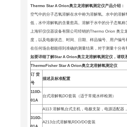
Thermo Star A Orion
奥立龙溶解氧测定仪产品介绍：
空气中的分子态氧溶解在水中称为溶解氧。水中的溶解
低，水中溶解氧的含量愈高。溶解于水中的分子态氧称
上海轩仪仪器设备有限公司经销的Thermo Orion 
度，以及电极状态、时间、日期、样品编号、用户编号和校
在任何场合都能得到准确的测量结果，对于测量十分有
如要详细了解
Star A Orion
奥立龙溶解氧测定仪，请联
ThermoFisher Star A Orion
奥立龙溶解氧测定仪
订 货
描述及标准配置
号
110D-
台式溶解氧DO套装（适于常规水样检测）
01A
A113 溶解氧台式主机，电极支架，电源适配器，08
310D-
A213台式溶解氧RDO/DO套装
01A