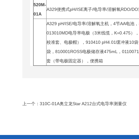
520M-
A329便携式pH/ISE离子/电导率/溶解氧RDO/D
01A
A329 pH/ISE/电导率/溶解氧主机，4节AA电
013010MD电导率电极（3米线缆，K=0.475
校准套、电极帽），910410 pH4.01缓冲液10袋，9
袋，810001ROSS电极储存液475mL，01100
套（带电极固定器），便携箱
上一个：
310C-01A奥立龙Star A212台式电导率测量仪