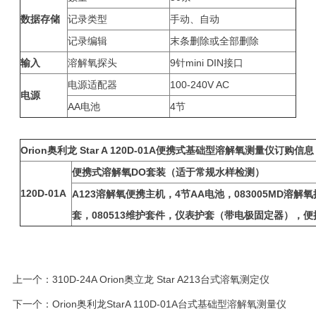
数据存储
记录类型
手动、自动
记录编辑
末条删除或全部删除
输入
溶解氧探头
9针mini DIN接口
电源适配器
100-240V AC
电源
AA电池
4节
Orion
奥利龙 Star A 120D-01A便携式基础型溶解氧测量仪订购信息
便携式溶解氧DO套装（适于常规水样检测）
120D-01A
A123
溶解氧便携主机，4节AA电池，083005MD溶解氧探
套，080513维护套件，仪表护套（带电极固定器），便
上一个：
310D-24A Orion奥立龙 Star A213台式溶氧测定仪
下一个：
Orion奥利龙StarA 110D-01A台式基础型溶解氧测量仪