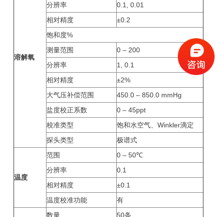
分辨率
0.1, 0.01
相对精度
±0.2
饱和度%
测量范围
0 – 200
溶解氧
分辨率
1, 0.1
相对精度
±2%
大气压补偿范围
450.0 – 850.0 mmHg
盐度校正系数
0 – 45ppt
校准类型
饱和水空气、Winkler滴定
探头类型
极谱式
范围
0 – 50℃
分辨率
0.1
温度
相对精度
±0.1
温度校准功能
有
数量
50条