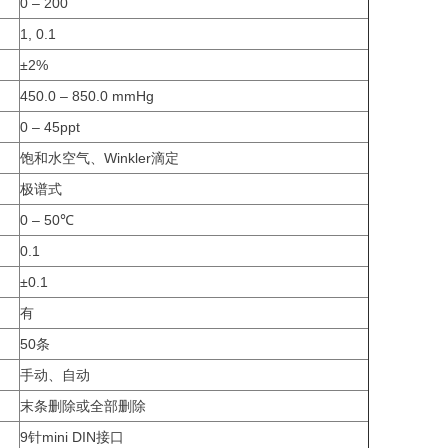
0 – 200
1, 0.1
±2%
450.0 – 850.0 mmHg
0 – 45ppt
饱和水空气、Winkler滴定
极谱式
0 – 50℃
0.1
±0.1
有
50条
手动、自动
末条删除或全部删除
9针mini DIN接口