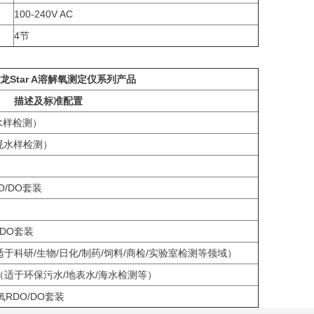
100-240V AC
4节
龙
Star A
溶解氧测定仪系列产品
描述及标准配置
水样检测）
规水样检测）
O/DO套装
/DO套装
（适于科研/生物/日化/制药/饲料/商检/实验室检测等领域）
套装（适于环保污水/地表水/海水检测等）
氧RDO/DO套装