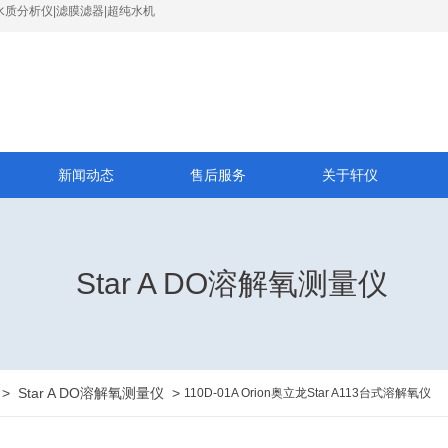
水质分析仪|滤膜滤器|超纯水机
新闻动态
售后服务
关于轩仪
Star A DO溶解氧测量仪
>
Star A DO溶解氧测量仪
>
110D-01A Orion奥立龙Star A113台式溶解氧仪