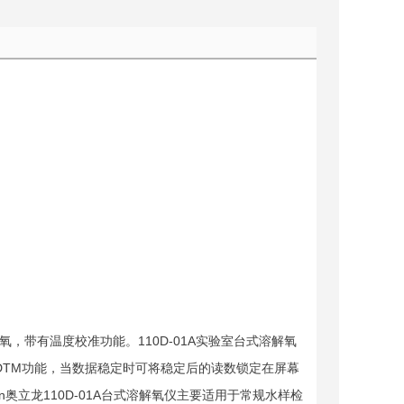
O溶解氧，带有温度校准功能。110D-01A实验室台式溶解氧
EADTM功能，当数据稳定时可将稳定后的读数锁定在屏幕
ion奥立龙110D-01A台式溶解氧仪主要适用于常规水样检