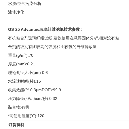
水质/空气污染分析
液体净化
GS-25 Advantec
玻璃纤维滤纸技术参数：
有机粘合剂玻璃纤维滤纸,建议使用在悬浮固体分析,相对没有粘
合剂的级别有比较高的强度和比较低的纤维释放量
2
重量(g/m
):70
厚度(mm):0.21
理论孔径大小(μm):0.6
水流速时间(秒):15
收集效能(% 0.3μmDOP):99.9
压力降低(kPa,5cm/秒):0.32
黏合物:有机
*高使用温度(℃):120
订货资料