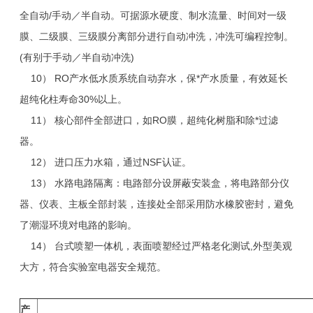
全自动/手动／半自动。可据源水硬度、制水流量、时间对一级
膜
、二级
膜
、三级膜分离部分进行自动冲洗，冲洗可编程控制。
(有别于手动／半自动冲洗)
10） RO产水低水质系统自动弃水，保*产水质量，有效延长
超纯化柱寿命30%以上。
11） 核心部件全部进口，如RO膜，超纯化树脂和除*过滤
器。
12） 进口压力水箱，通过NSF认证。
13） 水路电路隔离：电路部分设屏蔽安装盒，将电路部分仪
器、仪表、主板全部封装，连接处全部采用防水橡胶密封，避免
了潮湿环境对电路的影响。
14） 台式喷塑一体机，表面喷塑经过严格老化测试,外型美观
大方，符合实验室电器安全规范。
产