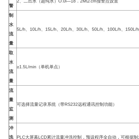
2、二出水（超纯水）O.0l—18．2MΩ.cm报警点设置
警
制
水
5L/h、10L/h、15L/h、20L/h、30L/h、50L/h、100L/h、150L/
流
量
取
水
≥1.5L/min（单机单点）
流
量
流
量
可选择流量记录系统（带RS232远程通讯控制功能）
监
测
冲
洗
PLC大屏幕LCD累计流量冲洗控制，预设程序全自动，可根据