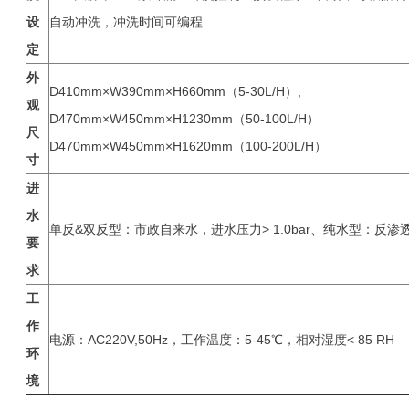
设
自动冲洗，冲洗时间可编程
定
外
D410mm×W390mm×H660mm（5-30L/H）,
观
D470mm×W450mm×H1230mm（50-100L/H）
尺
D470mm×W450mm×H1620mm（100-200L/H）
寸
进
水
单反&双反型：市政自来水，进水压力> 1.0bar、纯水型：反
要
求
工
作
电源：AC220V,50Hz，工作温度：5-45℃，相对湿度< 85 RH
环
境