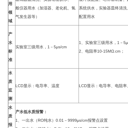
用
般仪器用水（加湿器、老化机、氢
系统供水，实验器皿终清洗
领
气发生器等）
配置用水
域
产
水
1、实验室三级用水，1－5μs
实验室三级用水，1－5μs/cm
标
2、电阻率10-15MΩ.cm；
准
水
质
LCD显示：电导率、温度
LCD显示：电导率、电阻率
监
测
水
产水低水质报警：
质
1、一出水（RO纯水）0.01－9999μs/cm报警点设置
报