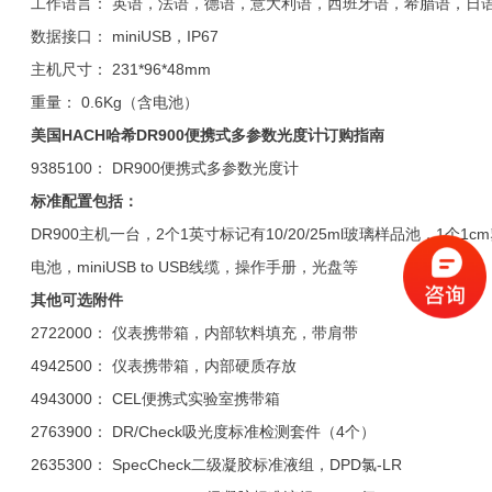
工作语言： 英语，法语，德语，意大利语，西班牙语，希腊语，日
数据接口： miniUSB，IP67
主机尺寸： 231*96*48mm
重量： 0.6Kg（含电池）
美国HACH哈希
DR900
便携式多参数光度计
订购指南
9385100： DR900便携式多参数光度计
标准配置包括：
DR900主机一台，2个1英寸标记有10/20/25ml玻璃样品池，1个1c
电池，miniUSB to USB线缆，操作手册，光盘等
其他可选附件
2722000： 仪表携带箱，内部软料填充，带肩带
4942500： 仪表携带箱，内部硬质存放
4943000： CEL便携式实验室携带箱
2763900： DR/Check吸光度标准检测套件（4个）
2635300： SpecCheck二级凝胶标准液组，DPD氯-LR