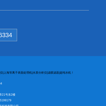
6334
仪
|
上海等离子
表面处
理机
|
水质
分析
仪
|
滤膜
滤器
|
超纯水机
！
4
弄21号东2楼
5199179