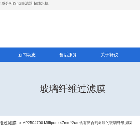
水质分析仪|滤膜滤器|超纯水机
新闻动态
售后服务
关于轩仪
玻璃纤维过滤膜
维过滤膜
>
AP2504700 Millipore 47mm*2um含有黏合剂树脂的玻璃纤维滤膜