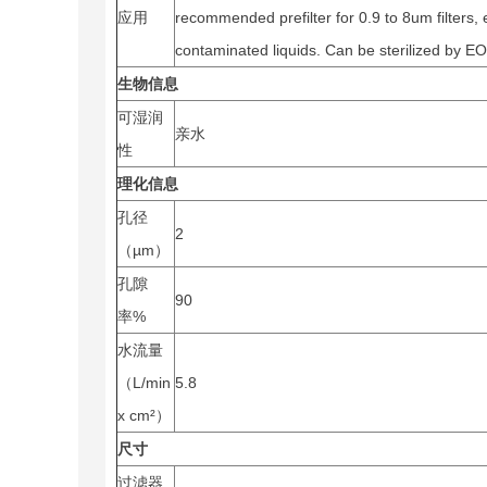
应用
recommended prefilter for 0.9 to 8um filters, 
contaminated liquids. Can be sterilized by 
生物信息
可湿润
亲水
性
理化信息
孔径
2
（µm）
孔隙
90
率%
水流量
（L/min
5.8
x cm²）
尺寸
过滤器