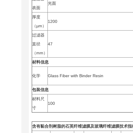
光面
表面
厚度
1200
（µm）
过滤器
直径
47
（mm）
材料信息
化学
Glass Fiber with Binder Resin
包装信息
材料尺
100
寸
含有黏合剂树脂的石英纤维滤膜及玻璃纤维滤膜技术指