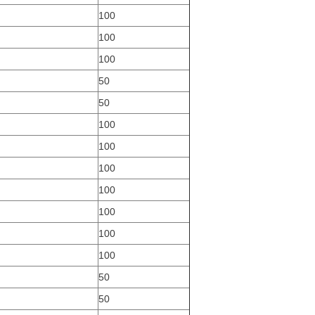
100
100
100
50
50
100
100
100
100
100
100
100
50
50