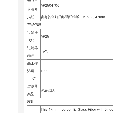
产品目
AP2504700
录编号
描述
含有黏合剂的玻璃纤维膜，AP25，47mm
产品信息
过滤器
AP25
代码
过滤器
白色
颜色
高工作
温度
100
（°C）
过滤器
深层滤膜
类型
应用
This 47mm hydrophilic Glass Fiber with Binder