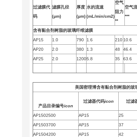
空气
过滤膜代
滤膜孔径
厚度
水的流速
空气
阻力
码
(µm)
(µm)
(mL/min/cm2)
***
**
含有黏合剂树脂的玻璃纤维滤膜
AP15
1.0
790
1.6
210
10.6
AP20
2.0
380
1.3
48
46.4
AP25
2.0
1200
5.8
35
63.6
美国密理博
含有黏合剂树脂的玻
过滤器代码
icon
过滤
产品目录编号
icon
AP1502500
AP15
25
AP1503700
AP15
37
AP1504200
AP15
42