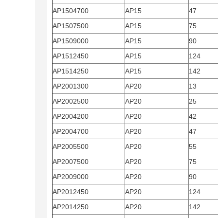
AP1504700
AP15
47
AP1507500
AP15
75
AP1509000
AP15
90
AP1512450
AP15
124
AP1514250
AP15
142
AP2001300
AP20
13
AP2002500
AP20
25
AP2004200
AP20
42
AP2004700
AP20
47
AP2005500
AP20
55
AP2007500
AP20
75
AP2009000
AP20
90
AP2012450
AP20
124
AP2014250
AP20
142