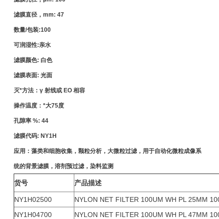
滤膜直径，mm: 47
数量/包装:100
可润湿性:亲水
滤膜颜色: 白色
滤膜表面: 光面
灭*方法：γ 射线或 EO 相容
操作温度：*大75度
孔隙率 %: 44
滤膜代码: NY1H
应用：藻类和细胞收集，颗粒分析，大微粒过滤，用于自动化微粒成像系
统的背景滤膜，溶剂预过滤，染料监测
货号
产品描述
NY1H02500
NYLON NET FILTER 100UM WH PL 25MM 10
NY1H04700
NYLON NET FILTER 100UM WH PL 47MM 10