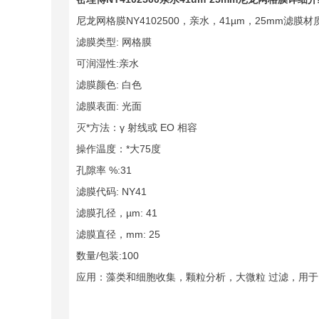
尼龙网格膜NY4102500，亲水，41µm，25mm滤膜材质
滤膜类型: 网格膜
可润湿性:亲水
滤膜颜色: 白色
滤膜表面: 光面
灭*方法：γ 射线或 EO 相容
操作温度：*大75度
孔隙率 %:31
滤膜代码: NY41
滤膜孔径，µm: 41
滤膜直径，mm: 25
数量/包装:100
应用：藻类和细胞收集，颗粒分析，大微粒 过滤，用