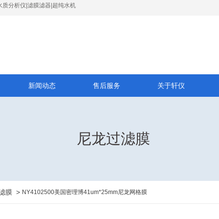
水质分析仪|滤膜滤器|超纯水机
新闻动态
售后服务
关于轩仪
尼龙过滤膜
滤膜
>
NY4102500美国密理博41um*25mm尼龙网格膜