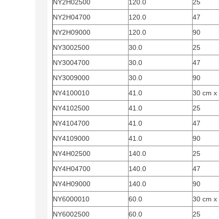
NY2H02500
120.0
25
NY2H04700
120.0
47
NY2H09000
120.0
90
NY3002500
30.0
25
NY3004700
30.0
47
NY3009000
30.0
90
NY4100010
41.0
30 cm x
NY4102500
41.0
25
NY4104700
41.0
47
NY4109000
41.0
90
NY4H02500
140.0
25
NY4H04700
140.0
47
NY4H09000
140.0
90
NY6000010
60.0
30 cm x
NY6002500
60.0
25