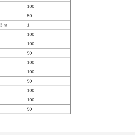
100
50
 3 m
1
100
100
50
100
100
50
100
100
50