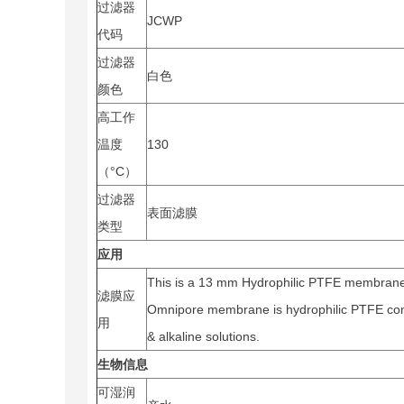
过滤器
JCWP
代码
过滤器
白色
颜色
高工作
温度
130
（°C）
过滤器
表面滤膜
类型
应用
This is a 13 mm Hydrophilic PTFE membrane f
滤膜应
Omnipore membrane is hydrophilic PTFE compat
用
& alkaline solutions.
生物信息
可湿润