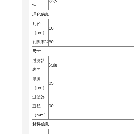
亲水
性
理化信息
孔径
10
（µm）
孔隙率%
80
尺寸
过滤器
光面
表面
厚度
85
（µm）
过滤器
直径
90
（mm）
材料信息