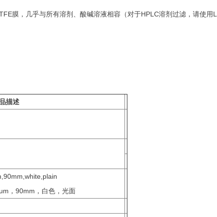
种亲水性PTFE膜，几乎与所有溶剂、酸碱溶液相容（对于HPLC溶剂过滤，请使用
产品
描述
,90mm,white,plain
0um，90mm，白色，光面