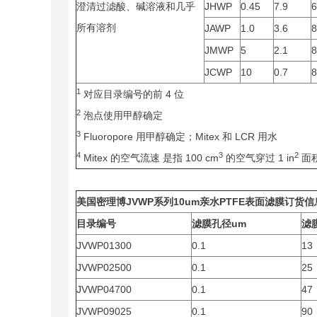
澄清过滤酸、碱溶液和几乎
JHWP
0.45
7.9
6
所有溶剂
JAWP
1.0
3.6
8
JMWP
5
2.1
8
JCWP
10
0.7
8
1
对应目录编号的前 4 位
2
泡点使用甲醇确定
3
Fluoropore 用甲醇确定；Mitex 和 LCR 用水
4
3
2
Mitex 的空气流速 是指 100 cm
的空气穿过 1 in
面积
美国
密理博
JVWP
系列10um亲水PTFE表面滤膜订货信
目录编号
滤膜孔径um
滤
JVWP01300
0.1
13
JVWP02500
0.1
25
JVWP04700
0.1
47
JVWP09025
0.1
90