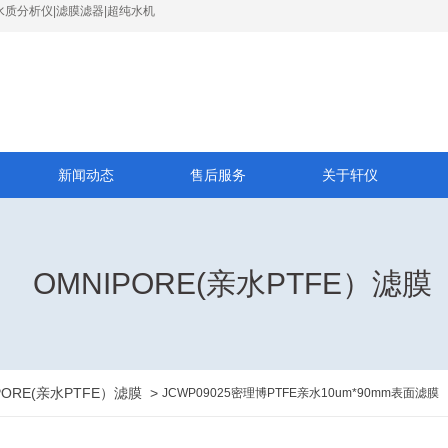
水质分析仪|滤膜滤器|超纯水机
新闻动态
售后服务
关于轩仪
OMNIPORE(亲水PTFE）滤膜
PORE(亲水PTFE）滤膜
>
JCWP09025密理博PTFE亲水10um*90mm表面滤膜