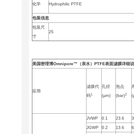
化学
Hydrophilic PTFE
包装信息
包装尺
25
寸
美国密理博Omnipore™（亲水）PTFE表面滤膜
详细
滤膜代
孔径
泡点
应用
1
2
码
(µm)
(bar)
(
JVWP
0.1
23.6
3
JGWP
0.2
13.6
6