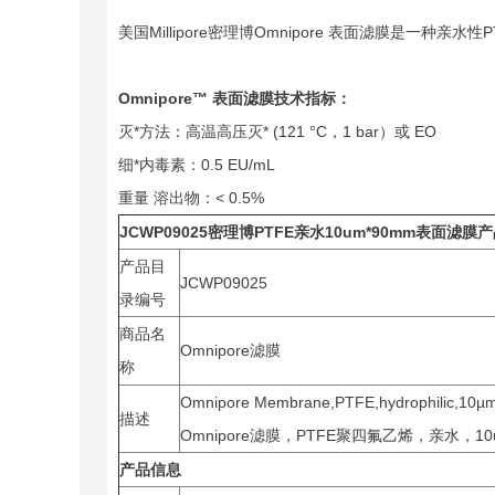
美国Millipore密理博Omnipore 表面滤膜是一
Omnipore™
表面滤膜
技术指标：
灭*方法：高温高压灭* (121 °C，1 bar）或 EO
细*内毒素：0.5 EU/mL
重量 溶出物：< 0.5%
JCWP09025
密理博PTFE亲水10um*90mm表面滤膜
产品目
JCWP09025
录编号
商品名
Omnipore滤膜
称
Omnipore Membrane,PTFE,hydrophilic,10µm
描述
Omnipore滤膜，PTFE聚四氟乙烯，亲水，1
产品信息