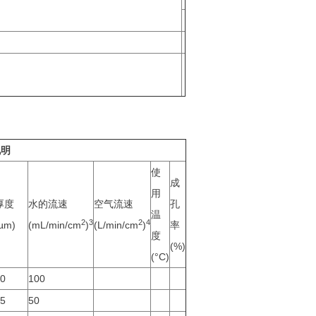
说明
使
成
用
厚度
水的流速
空气流速
孔
温
2
3
2
4
µm)
(mL/min/cm
)
(L/min/cm
)
率
度
(%)
(°C)
0
100
5
50