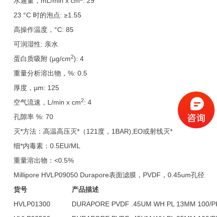
水通量，mL/min x cm
: 29
23 °C 时的泡点: ≥1.55
高操作温度，°C: 85
可润湿性: 亲水
2
蛋白质吸附 (µg/cm
): 4
重量分析溶出物，%: 0.5
厚度，µm: 125
2
空气流速，L/min x cm
: 4
孔隙率 %: 70
灭*方法：高温高压灭*（121度，1BAR),EO或射线灭*
细*内毒素：0.5EU/ML
重量溶出物：<0.5%
Millipore HVLP09050 Durapore表面滤膜，PVDF，0.45um孔径
货号
产品描述
HVLP01300
DURAPORE PVDF .45UM WH PL 13MM 100/P