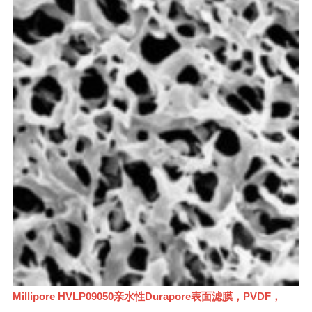
Millipore HVLP09050亲水性Durapore表面滤膜，PVDF，