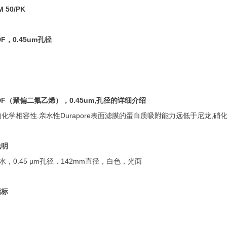
M 50/PK
F
，0.45um
孔径
F
（聚偏二氟乙烯），0.45um,
孔径的详细介绍
的化学相容性.亲水性Durapore表面滤膜的蛋白质吸附能力远低于尼龙,硝化
说明
水，0.45 µm孔径，142mm直径，白色，光面
指标