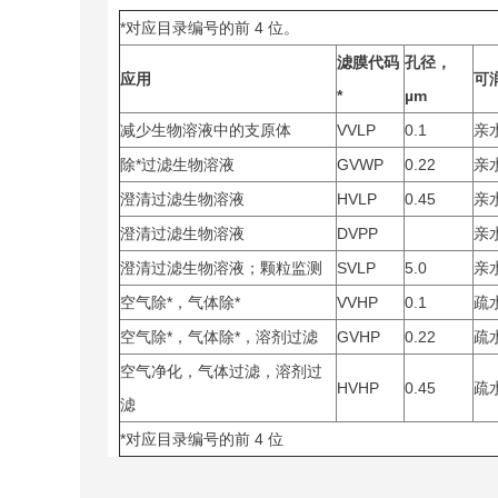
*对应目录编号的前 4 位。
滤膜代码
孔径，
应用
可
*
µm
减少生物溶液中的支原体
VVLP
0.1
亲
除*过滤生物溶液
GVWP
0.22
亲
澄清过滤生物溶液
HVLP
0.45
亲
澄清过滤生物溶液
DVPP
亲
澄清过滤生物溶液；颗粒监测
SVLP
5.0
亲
空气除*，气体除*
VVHP
0.1
疏
空气除*，气体除*，溶剂过滤
GVHP
0.22
疏
空气净化，气体过滤，溶剂过
HVHP
0.45
疏
滤
*对应目录编号的前 4 位