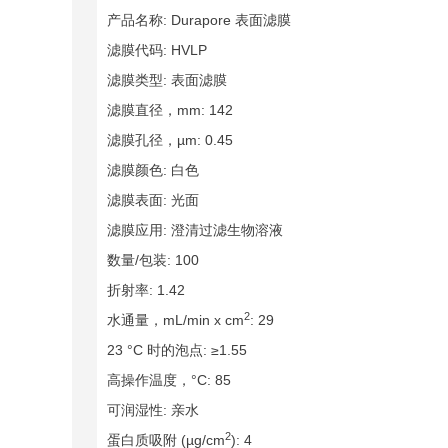
产品名称: Durapore 表面滤膜
滤膜代码: HVLP
滤膜类型: 表面滤膜
滤膜直径，mm: 142
滤膜孔径，µm: 0.45
滤膜颜色: 白色
滤膜表面: 光面
滤膜应用: 澄清过滤生物溶液
数量/包装: 100
折射率: 1.42
2
水通量，mL/min x cm
: 29
23 °C 时的泡点: ≥1.55
高操作温度，°C: 85
可润湿性: 亲水
2
蛋白质吸附 (µg/cm
): 4