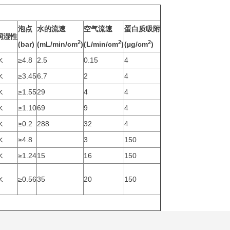
泡点
水的流速
空气流速
蛋白质吸附
润湿性
2
2
2
(bar)
(mL/min/cm
)
(L/min/cm
)
(µg/cm
)
水
≥4.8
2.5
0.15
4
水
≥3.45
6.7
2
4
水
≥1.55
29
4
4
水
≥1.10
69
9
4
水
≥0.2
288
32
4
水
≥4.8
3
150
水
≥1.24
15
16
150
水
≥0.56
35
20
150