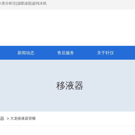
水质分析仪|滤膜滤器|超纯水机
新闻动态
售后服务
关于轩仪
移液器
器
>
大龙移液器管嘴