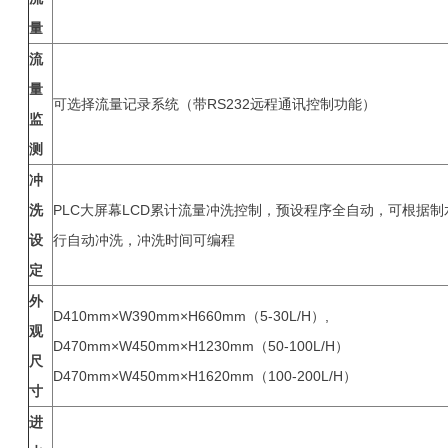
量
流
量
可选择流量记录系统（带RS232远程通讯控制功能）
监
测
冲
洗
PLC大屏幕LCD累计流量冲洗控制，预设程序全自动，可根据
设
行自动冲洗，冲洗时间可编程
定
外
D410mm×W390mm×H660mm（5-30L/H）,
观
D470mm×W450mm×H1230mm（50-100L/H）
尺
D470mm×W450mm×H1620mm（100-200L/H）
寸
进