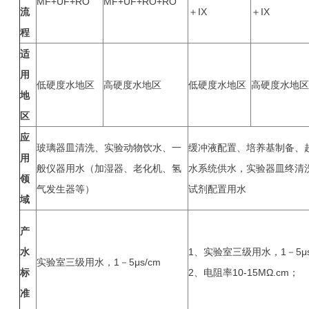
MF+UF+RO
MF+UF+RO+RO
流
＋IX
＋IX
程
适
用
低硬度水地区
高硬度水地区
低硬度水地区
高硬度水地区
地
区
应
玻璃器皿清洗、实验动物饮水、一
缓冲液配置、培养基制备、
用
般仪器用水（加湿器、老化机、氢
水系统供水，实验器皿终清
领
气发生器等）
试剂配置用水
域
产
水
1、实验室三级用水，1－5μs
实验室三级用水，1－5μs/cm
标
2、电阻率10-15MΩ.cm；
准