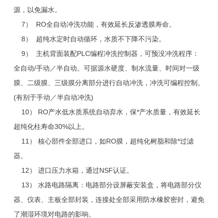
源，以免漏水。
7） RO全自动冲洗功能，有效延长反渗透膜寿命。
8） 超纯水定时自动循环，水质不下降不污染。
9） 主机背面装配PLC编程冲洗控制器，可预没冲洗程序：
全自动/手动／半自动。可据源水硬度、制水流量、时间对一级
膜、二级
膜
、三级膜分离部分进行自动冲洗，冲洗可编程控制。
(有别于手动／半自动冲洗)
10） RO产水低水质系统自动弃水，保*产水质量，有效延长
超纯化柱寿命30%以上。
11） 核心部件全部进口，如RO膜，超纯化树脂和除*过滤
器。
12） 进口压力水箱，通过NSF认证。
13） 水路电路隔离：电路部分设屏蔽安装盒，将电路部分仪
器、仪表、主板全部封装，连接处全部采用防水橡胶密封，避免
了潮湿环境对电路的影响。