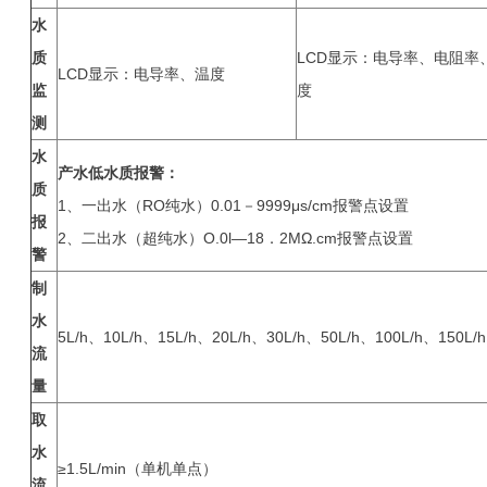
水
质
LCD显示：电导率、电阻率
LCD显示：电导率、温度
监
度
测
水
产水低水质报警：
质
1、一出水（RO纯水）0.01－9999μs/cm报警点设置
报
2、二出水（超纯水）O.0l—18．2MΩ.cm报警点设置
警
制
水
5L/h、10L/h、15L/h、20L/h、30L/h、50L/h、100L/h、150L/h
流
量
取
水
≥1.5L/min（单机单点）
流