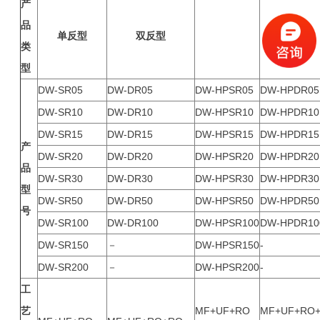
产
品
单反型
双反型
类
型
DW-SR05
DW-DR05
DW-HPSR05
DW-HPDR05
DW-SR10
DW-DR10
DW-HPSR10
DW-HPDR10
DW-SR15
DW-DR15
DW-HPSR15
DW-HPDR15
产
DW-SR20
DW-DR20
DW-HPSR20
DW-HPDR20
品
DW-SR30
DW-DR30
DW-HPSR30
DW-HPDR30
型
DW-SR50
DW-DR50
DW-HPSR50
DW-HPDR50
号
DW-SR100
DW-DR100
DW-HPSR100
DW-HPDR10
DW-SR150
－
DW-HPSR150
-
DW-SR200
－
DW-HPSR200
-
工
艺
MF+UF+RO
MF+UF+RO