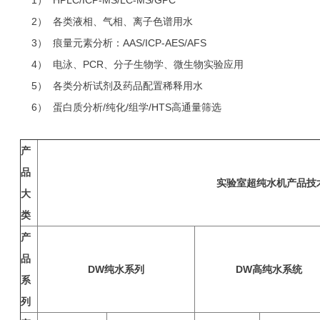
1） HPLC/ICP-MS/LC-MS/GPC
2） 各类液相、气相、离子色谱用水
3） 痕量元素分析：AAS/ICP-AES/AFS
4） 电泳、PCR、分子生物学、微生物实验应用
5） 各类分析试剂及药品配置稀释用水
6） 蛋白质分析/纯化/组学/HTS高通量筛选
产
品
实验室超纯水机产品技
大
类
产
品
DW纯水系列
DW高纯水系统
系
列