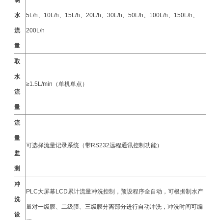
制
水
5L/h、10L/h、15L/h、20L/h、30L/h、50L/h、100L/h、150L/h、
流
200L/h
量
取
水
≥1.5L/min（单机单点）
流
量
流
量
可选择流量记录系统（带RS232远程通讯控制功能）
监
测
冲
PLC大屏幕LCD累计流量冲洗控制，预设程序全自动，可根据制水产
洗
量对一级
膜
、二级
膜
、三级膜分离部分进行自动冲洗，冲洗时间可编
设