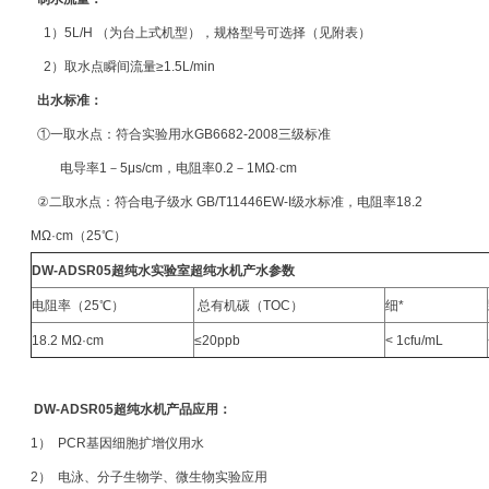
1）5L/H （为台上式机型），规格型号可选择（见附表）
2）取水点瞬间流量≥1.5L/min
出水标准：
①一取水点：符合实验用水GB6682-2008三级标准
电导率1－5μs/cm，电阻率0.2－1MΩ·cm
②二取水点：符合电子级水 GB/T11446EW-I级水标准，电阻率18.2
MΩ·cm（25℃）
DW-ADSR05超纯水实验室超纯水机产水参数
电阻率（25℃）
总有机碳（TOC）
细*
18.2 MΩ·cm
≤20ppb
< 1cfu/mL
DW-ADSR05
超纯水机
产品应用：
1） PCR基因细胞扩增仪用水
2） 电泳、分子生物学、微生物实验应用