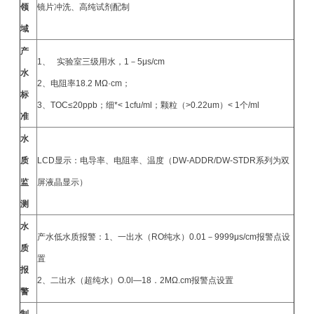
领
镜片冲洗、高纯试剂配制
域
产
1、 实验室三级用水，1－5μs/cm
水
2、电阻率18.2 MΩ·cm；
标
3、TOC≤20ppb；细*< 1cfu/ml；颗粒（>0.22um）< 1个/ml
准
水
质
LCD显示：电导率、电阻率、温度（DW-ADDR/DW-STDR系列为双
监
屏液晶显示）
测
水
产水低水质报警：1、一出水（RO纯水）0.01－9999μs/cm报警点设
质
置
报
2、二出水（超纯水）O.0l—18．2MΩ.cm报警点设置
警