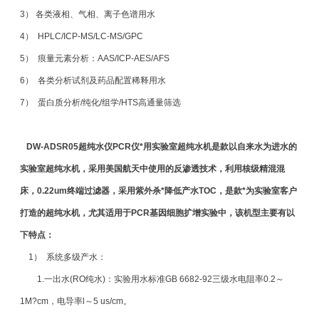
3） 各类液相、气相、离子色谱用水
4） HPLC/ICP-MS/LC-MS/GPC
5） 痕量元素分析：AAS/ICP-AES/AFS
6） 各类分析试剂及药品配置稀释用水
7） 蛋白质分析/纯化/组学/HTS高通量筛选
DW-ADSR05
超纯水仪
PCR
仪*用实验室超纯水机
是款以自来水为进水的
实验室超纯水机，采用美国航天中使用的反渗透技术，利用核级精混混
床，0.22um终端过滤器，采用紫外杀*降低产水TOC，是款*为实验室客户
打造的超纯水机，尤其适用于
PCR
基因细胞扩增实验中
，该机型主要有以
下特点：
1） 系统多级产水：
1.一出水(RO纯水)：实验用水标准GB 6682-92三级水电阻率0.2～
1M?cm，电导率l～5 us/cm。