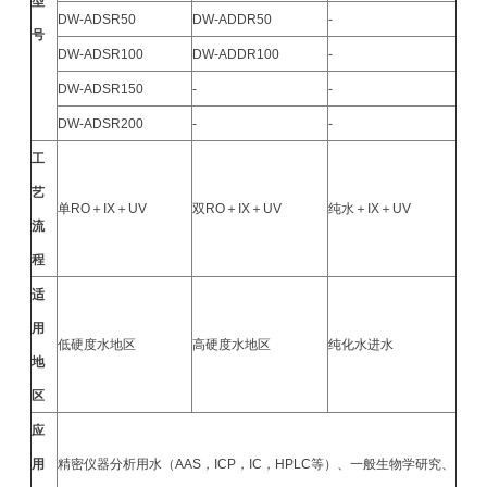
型
DW-ADSR50
DW-ADDR50
-
号
DW-ADSR100
DW-ADDR100
-
DW-ADSR150
-
-
DW-ADSR200
-
-
工
艺
单RO＋IX＋UV
双RO＋IX＋UV
纯水＋IX＋UV
流
程
适
用
低硬度水地区
高硬度水地区
纯化水进水
地
区
应
用
精密仪器分析用水（AAS，ICP，IC，HPLC等）、一般生物学研究、