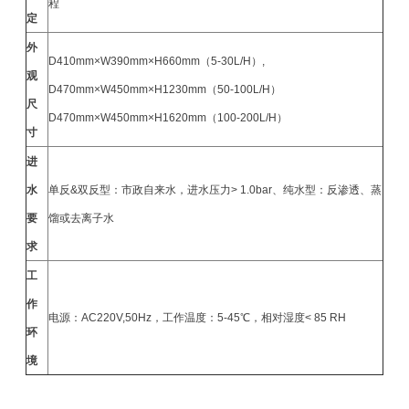
程
定
外
D410mm×W390mm×H660mm（5-30L/H）,
观
D470mm×W450mm×H1230mm（50-100L/H）
尺
D470mm×W450mm×H1620mm（100-200L/H）
寸
进
水
单反&双反型：市政自来水，进水压力> 1.0bar、纯水型：反渗透、蒸
要
馏或去离子水
求
工
作
电源：AC220V,50Hz，工作温度：5-45℃，相对湿度< 85 RH
环
境