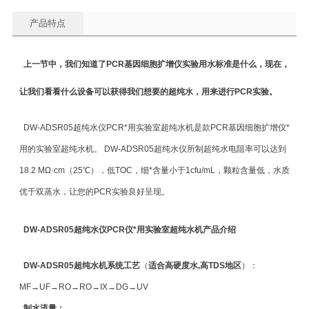
产品特点
上一节中，我们知道了
PCR基因细胞扩增仪实验用水标准是什么
，现在，
让我们看看什么设备可以获得我们想要的超纯水，用来进行PCR实验。
DW-ADSR05超纯水仪PCR*用实验室超纯水机是款PCR基因细胞扩增仪*
用的实验室超纯水机。 DW-ADSR05超纯水仪所制超纯水电阻率可以达到
18.2 MΩ·cm（25℃），低TOC，细*含量小于1cfu/mL，颗粒含量低，水质
优于双蒸水，让您的PCR实验良好呈现。
DW-ADSR05超纯水仪PCR仪*用实验室超纯水机产品介绍
DW-ADSR05超纯水机
系统工艺
（
适合高硬度水,高TDS地区
）：
MF→UF→RO→RO→IX→DG→UV
制水流量：