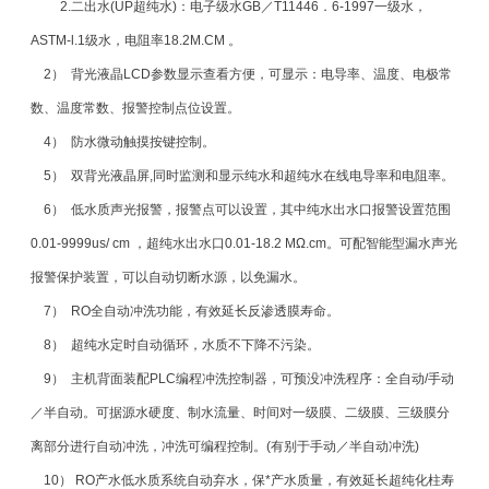
2.二出水(UP超纯水)：电子级水GB／T11446．6-1997一级水，
ASTM-l.1级水，电阻率18.2M.CM 。
2） 背光液晶LCD参数显示查看方便，可显示：电导率、温度、电极常
数、温度常数、报警控制点位设置。
4） 防水微动触摸按键控制。
5） 双背光液晶屏,同时监测和显示纯水和超纯水在线电导率和电阻率。
6） 低水质声光报警，报警点可以设置，其中纯水出水口报警设置范围
0.01-9999us/ cm ，超纯水出水口0.01-18.2 MΩ.cm。可配智能型漏水声光
报警保护装置，可以自动切断水源，以免漏水。
7） RO全自动冲洗功能，有效延长反渗透膜寿命。
8） 超纯水定时自动循环，水质不下降不污染。
9） 主机背面装配PLC编程冲洗控制器，可预没冲洗程序：全自动/手动
／半自动。可据源水硬度、制水流量、时间对一级
膜
、二级
膜
、三级膜分
离部分进行自动冲洗，冲洗可编程控制。(有别于手动／半自动冲洗)
10） RO产水低水质系统自动弃水，保*产水质量，有效延长超纯化柱寿