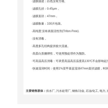
·滤膜描述：白色没有方格,
·滤膜孔径：0.45μm，
·滤膜直径：47mm，
·滤膜数量：100片包装。
·高纯度:没有表面活性剂(Triton-Free).
·没有消毒，
·高度多孔结构提供较大流速。
·高蛋白质捆绑性，可使用预处理作为预防。
·可高温高压消毒：可承受高温高压温度高130℃不会影响起
·快速湿润时间：使用1%亚甲基蓝湿润47mm直径滤膜，时间
主要销售群体：
供水厂, 污水处理厂, 钢铁/冶金, 石油/化工, 电力, 