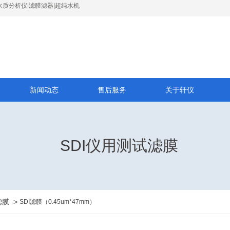
水质分析仪|滤膜滤器|超纯水机
新闻动态
售后服务
关于轩仪
SDI仪用测试滤膜
滤膜
>
SDI滤膜（0.45um*47mm）