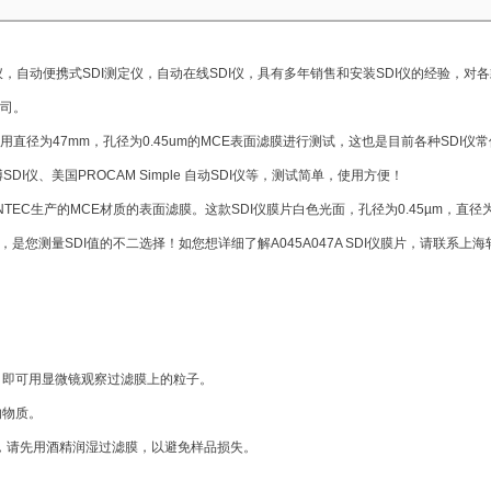
自动便携式SDI测定仪，自动在线SDI仪，具有多年销售和安装SDI仪的经验，对各款
公司。
使用直径为47mm，孔径为0.45um的MCE表面滤膜进行测试，这也是目前各种SDI仪常使用的S
仪、美国PROCAM Simple 自动SDI仪等，测试简单，使用方便！
yo ADVANTEC生产的MCE材质的表面滤膜。这款SDI仪膜片白色光面，孔径为0.45µm
济，是您测量SDI值的不二选择！如您想详细了解A045A047A SDI仪膜片，请联系
，即可用显微镜观察过滤膜上的粒子。
的物质。
化处理，请先用酒精润湿过滤膜，以避免样品损失。