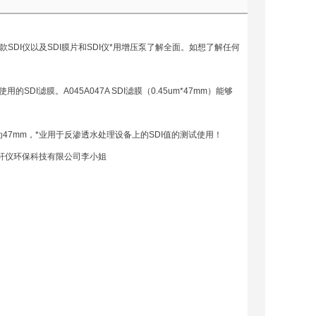
SDI仪以及SDI膜片和SDI仪*用增压泵了解全面。如想了解任何
DI滤膜。A045A047A SDI滤膜（0.45um*47mm）能够
，直径为47mm，*业用于反渗透水处理设备上的SDI值的测试使用！
上海轩仪环保科技有限公司李小姐