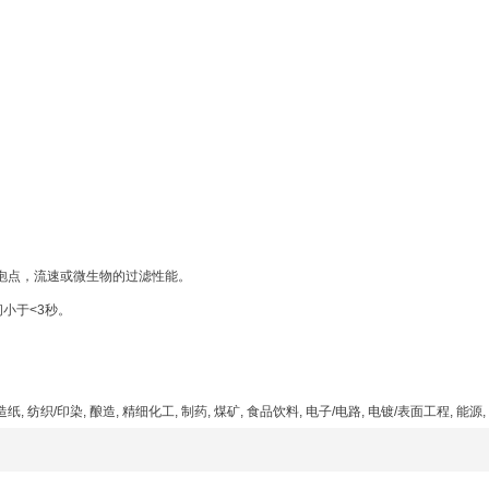
泡点，流速或微生物的过滤性能。
小于<3秒。
造纸, 纺织/印染, 酿造, 精细化工, 制药, 煤矿, 食品饮料, 电子/电路, 电镀/表面工程, 能源,