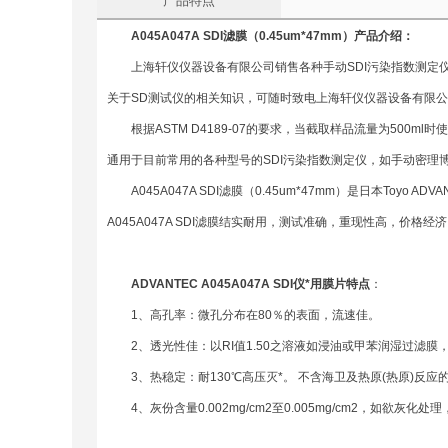
产品特点
A045A047A
SDI
滤膜（
0.45um*47mm
）
产品介绍：
上海轩仪仪器设备有限公司销售各种手动SDI污染指数测定仪，
关于SD测试仪的相关知识，可随时致电上海轩仪仪器设备有限
根据ASTM D4189-07的要求，当截取样品流量为500ml时
通用于目前常用的各种型号的SDI污染指数测定仪，如手动密理博SDI
A045A047A SDI滤膜（0.45um*47mm）是日本To
A045A047A SDI滤膜结实耐用，测试准确，重现性高，价格经
ADVANTEC A045A047A SDI
仪*用膜片特点
：
1、高孔率：微孔分布在80％的表面，流速佳。
2、透光性佳：以RI值1.50之溶液如浸油或甲苯润湿过滤膜
3、热稳定：耐130℃高压灭*。 不含海卫及热原(热原)反应
4、灰份含量0.002mg/cm2至0.005mg/cm2，如欲灰