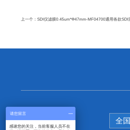
上一个：
SDI仪滤膜0.45um*Φ47mm-MF04700通用各款SD
请您留言
全
感谢您的关注，当前客服人员不在