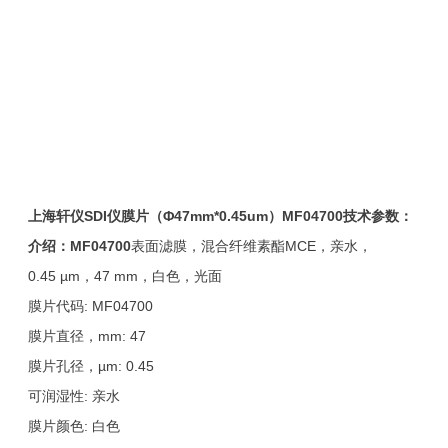
上海轩仪
SDI
仪膜片（
Φ47mm*0.45um
）
MF04700
技术参数：
介绍：
MF04700
表面滤膜，混合纤维素酯MCE，亲水，
0.45 µm，47 mm，白色，光面
膜片代码: MF04700
膜片直径，mm: 47
膜片孔径，µm: 0.45
可润湿性: 亲水
膜片颜色: 白色