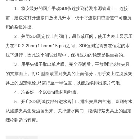
1．将安装好的国产手动SDI仪连接到待测水源管道上。连接
前，建议先打开连接口放出几升水，便于将连接口或管道中可能沉
积的杂质冲出。
2．关闭SDI测定仪上的阀门，调节减压阀，使压力表上显示压
力在2.0-2.2bar (1 bar = 15 psi)之间；SDI值测定需要在恒定的水
压下进行，因此这个测试过程中，保持压力的稳定是很重要的。
3．用平头镊子取出单片膜。完全湿润后，平放到过滤膜夹具
的支撑面上。将O-型圈放置到夹具的上面部分，用手旋上过滤膜夹
具上的固定螺栓,只需拧至一半位置，以便后续排出膜片气泡。
4．准备好一个500ml量杯和秒表。
5．开启SDI测试仪部分进水阀门，排出夹具内气泡，直到有水
从滤膜夹具边缘溢留出来。关掉进水阀门，继续拧紧夹具上的固定
螺栓到适当程度。