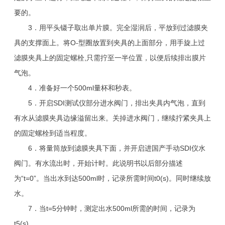
要的。
3．用平头镊子取出单片膜。完全湿润后，平放到过滤膜夹
具的支撑面上。将O-型圈放置到夹具的上面部分，用手旋上过
滤膜夹具上的固定螺栓,只需拧至一半位置，以便后续排出膜片
气泡。
4．准备好一个500ml量杯和秒表。
5．开启SDI测试仪部分进水阀门，排出夹具内气泡，直到
有水从滤膜夹具边缘溢留出来。关掉进水阀门，继续拧紧夹具上
的固定螺栓到适当程度。
6．将量筒放到滤膜夹具下面，并开启进国产手动SDI仪水
阀门。有水流出时，开始计时。此说明书以后部分描述
为“t=0”。当出水到达500ml时，记录所需时间t0(s)。同时继续放
水。
7．当t=5分钟时，测定出水500ml所需的时间，记录为
t5(s)。