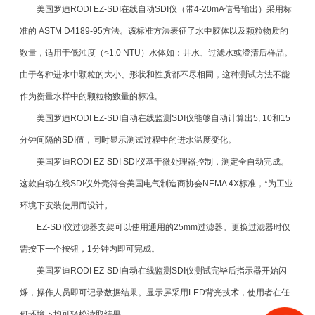
美国罗迪RODI EZ-SDI在线自动SDI仪（带4-20mA信号输出）采用标
准的 ASTM D4189-95方法。该标准方法表征了水中胶体以及颗粒物质的
数量，适用于低浊度（<1.0 NTU）水体如：井水、过滤水或澄清后样品。
由于各种进水中颗粒的大小、形状和性质都不尽相同，这种测试方法不能
作为衡量水样中的颗粒物数量的标准。
美国罗迪RODI EZ-SDI自动在线监测SDI仪能够自动计算出5, 10和15
分钟间隔的SDI值，同时显示测试过程中的进水温度变化。
美国罗迪RODI EZ-SDI SDI仪基于微处理器控制，测定全自动完成。
这款自动在线SDI仪外壳符合美国电气制造商协会NEMA 4X标准，*为工业
环境下安装使用而设计。
EZ-SDI仪过
滤器
支架可以使用通用的25mm过滤器。更换过滤器时仅
需按下一个按钮，1分钟内即可完成。
美国罗迪RODI EZ-SDI自动在线监测SDI仪测试完毕后指示器开始闪
烁，操作人员即可记录数据结果。显示屏采用LED背光技术，使用者在任
何环境下均可轻松读取结果。