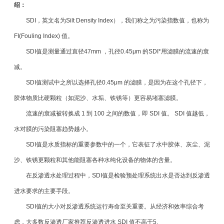
绍：
SDI，英文名为Silt Density Index），我们称之为污染指数值，也称为
FI(Fouling Index) 值。
SDI值是测量通过直径47mm ，孔径0.45μm 的SDI*用
滤膜
的流速的衰
减。
SDI值测试中之所以选择孔径0.45μm 的滤膜，是因为在这个孔径下，
胶体物质比硬颗粒（如泥沙、水垢、铁锈等）更容易堵塞滤膜。
流速的衰减被转换成 1 到 100 之间的数值，即 SDI 值。 SDI 值越低，
水对膜的污染阻塞趋势越小。
SDI值是水质指标的重要参数中的一个，它表征了水中胶体、灰尘、泥
沙、铁锈更颗粒和其他能阻塞各种水纯化设备的物体的含量。
在反渗透水处理过程中，SDI值是检验预处理系统出水是否达到反渗透
进水要求的主要手段。
SDI值的大小对反渗透系统运行寿命至关重要。从经济和效率综合考
虑，大多数反渗透厂家推荐反渗透进水 SDI 值不高于5.