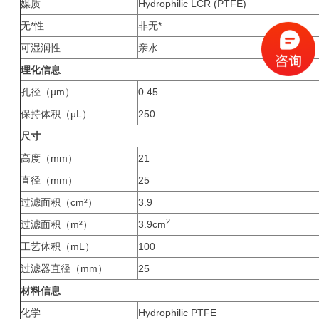
媒质
Hydrophilic LCR (PTFE)
无*性
非无*
可湿润性
亲水
理化信息
孔径（µm）
0.45
保持体积（µL）
250
尺寸
高度（mm）
21
直径（mm）
25
过滤面积（cm²）
3.9
2
过滤面积（m²）
3.9cm
工艺体积（mL）
100
过滤器直径（mm）
25
材料信息
化学
Hydrophilic PTFE