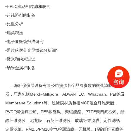
•HPLC流动相过滤和脱气
•超纯溶剂的制备
•比重分析
•脂类积压
•电子显微镜扫描研究
•通过落射荧光显微镜分析细*
•微米和纳米过滤
•纳米金属杆制备
上海轩仪仪器设备有限公司提供各个品牌参数的微孔滤膜和过滤
器，厂家包括Merck-Millipore、ADVANTEC、Whatman、Pall以及
Membrane Solutions等。过滤膜材质包括MCE混合纤维素酯、
PVDF聚偏氟乙烯、PES聚醚砜、聚碳酸酯、PTFE聚四氟乙烯、醋
酸纤维滤膜、尼龙膜、石英纤维滤膜、玻璃纤维滤膜、定性滤纸、
定量滤纸、PM2.5/PM10空气检测滤膜、无机膜、硝酸纤维素膜等