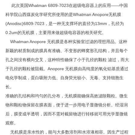
此次英国Whatman 6809-7023在超级电容器上的应用——中国
科学院山西煤炭化学研究所使用的是Whatman Anopore无机膜
(Anodisc)6809-7023，是一种无支撑环的直径为13mm，孔径为
0.2um的无机膜，主要用来做超级电容器的相关研究。
Whatman Anopore 无机膜是各种实验室过滤的理想用品。这种
新颖的材质制成的膜具有准确、不变形的蜂窝形孔结构，并且每个
孔之间没有横向交叉，这种特性确保了小于孔径的颗粒 滤过，而大
于孔径的颗粒被阻截。Anopore 无机膜由高纯度的氧化铝基质通过
电化学制成，蛋白吸附力低、自身荧光较小、无毒、支持细胞生
长。
准确
的孔结构和均匀的孔分布，无机膜能确保高效滤除颗粒。微生
物和颗粒物保留在膜表面，便于进一步用电子显微镜分析。经湿润
后，膜变成半透明，因而不需对截留物进行转移就可用光学显微镜
观察。
无机膜是亲水性的，能与大多数溶剂和水溶液相容。因生产过程